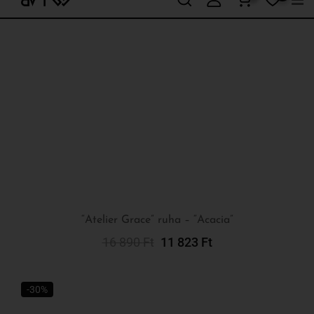
“Atelier Grace” ruha – “Acacia”
16 890
Ft
11 823
Ft
Kosárba Teszem
-30%