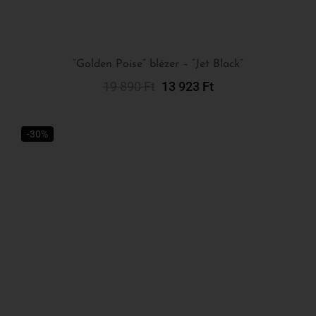
19 890
Ft
13 923
Ft
Kosárba Teszem
-30%