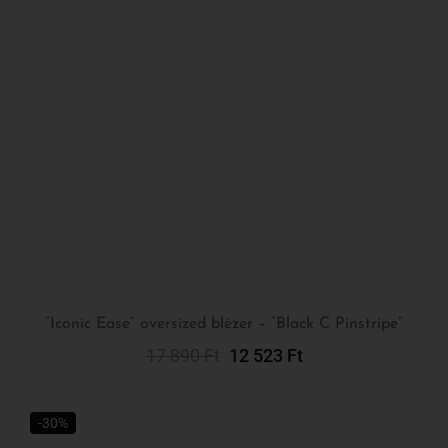
“Iconic Ease” oversized blézer – “Black C Pinstripe”
17 890
Ft
12 523
Ft
Kosárba Teszem
-30%