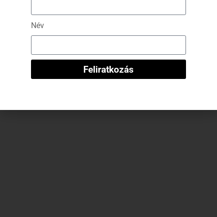
“Manhattan Lines” mellény – “Fifth Ave Nude”