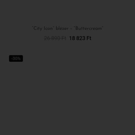
26 890
Ft
18 823
Ft
Kosárba Teszem
Név
-30%
Feliratkozás