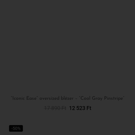
“Iconic Ease” oversized blézer – “Cool Gray Pinstripe”
17 890
Ft
12 523
Ft
Kosárba Teszem
-50%