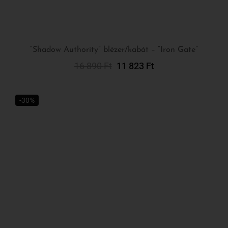
16 890
Ft
11 823
Ft
Kosárba Teszem
-30%