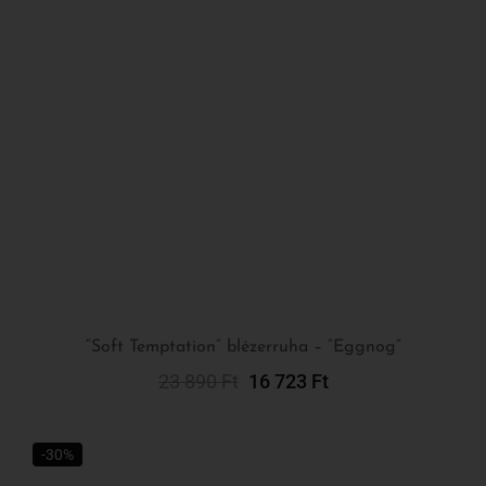
“Soft Temptation” blézerruha – “Eggnog”
23 890
Ft
16 723
Ft
Kosárba Teszem
-30%