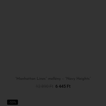
“Manhattan Lines” mellény – “Navy Heights”
12 890
Ft
6 445
Ft
Kosárba Teszem
-53%