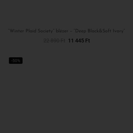
22 890
Ft
11 445
Ft
Kosárba Teszem
-50%