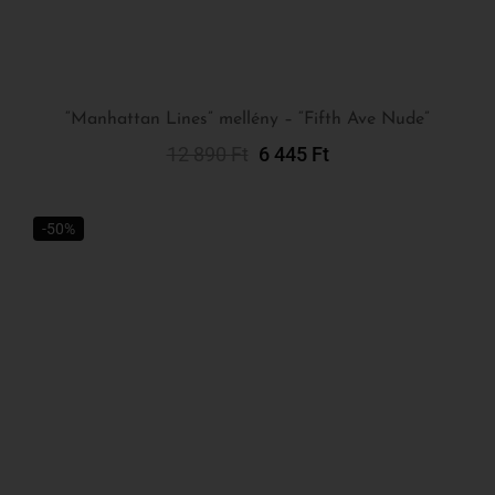
12 890
Ft
6 445
Ft
Kosárba Teszem
-50%