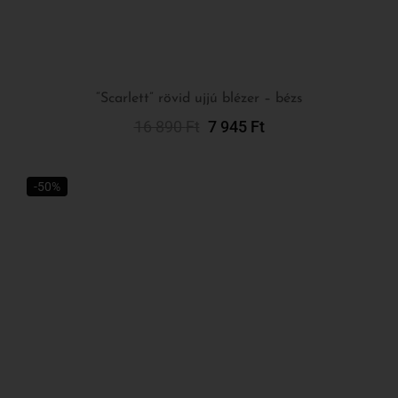
16 890
Ft
7 945
Ft
Opciók Választása
-50%