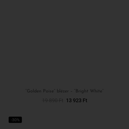
“Golden Poise” blézer – “Bright White”
19 890
Ft
13 923
Ft
Kosárba Teszem
-30%