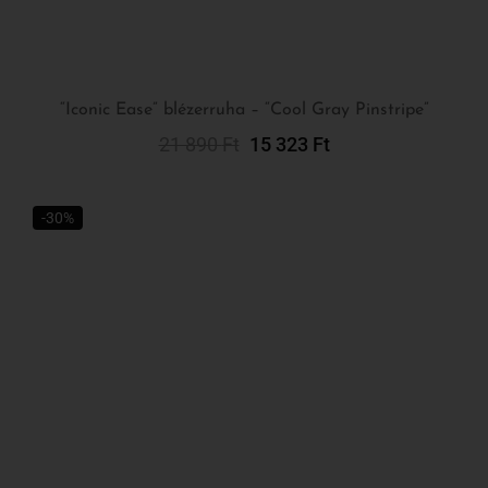
21 890
Ft
15 323
Ft
Kosárba Teszem
-30%