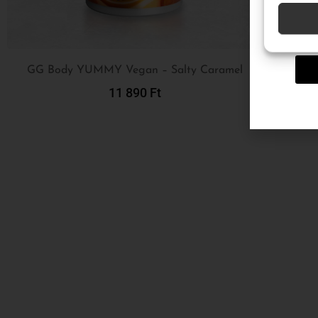
Név
GG Body YUMMY Vegan – Salty Caramel
11 890
Ft
Kosárba Teszem