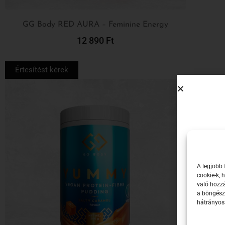
GG Body RED AURA – Feminine Energy
12 890
Ft
Tovább
Értesítést kérek
A legjobb 
cookie-k,
való hozzá
Emai
a böngész
hátrányosa