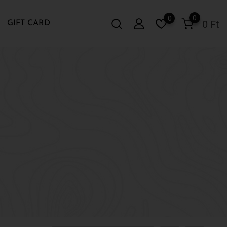
0
0
0
Ft
GIFT CARD