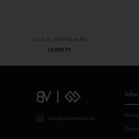
GG Body YOUNG MAN
10 890
Ft
Kosárba Teszem
Info
Rólunk
info@bvonlineshop.hu
Törzsv