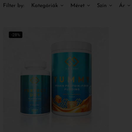
Filter by:
Kategóriák
Méret
Szín
Ár
-28%