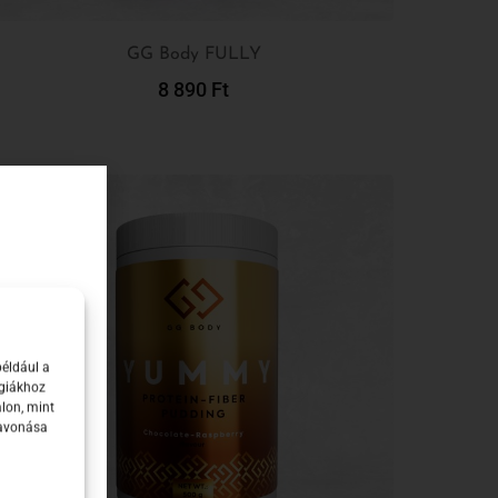
GG Body FULLY
8 890
Ft
Kosárba Teszem
t
például a
ógiákhoz
lon, mint
zavonása