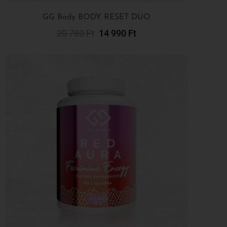
GG Body BODY RESET DUO
20 780
Ft
14 990
Ft
Kosárba Teszem