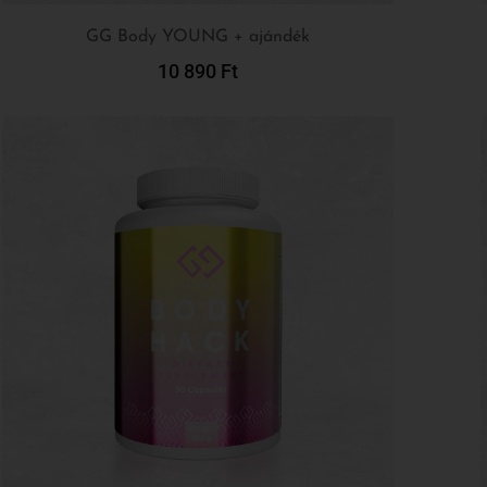
GG Body YOUNG + ajándék
10 890
Ft
Kosárba Teszem