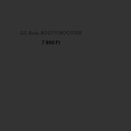
GG Body BOOTY/BOOSTER
7 890
Ft
Kosárba Teszem