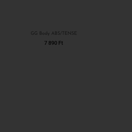
GG Body ABS/TENSE
7 890
Ft
Kosárba Teszem