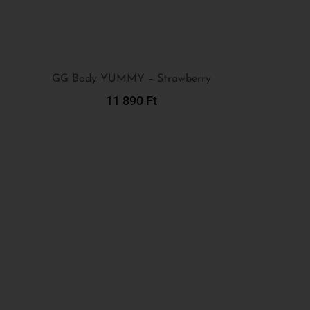
GG Body YUMMY – Strawberry
11 890
Ft
Kosárba Teszem