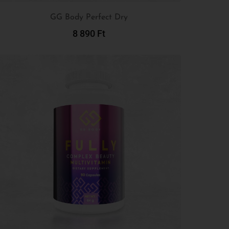
GG Body Perfect Dry
8 890
Ft
Kosárba Teszem