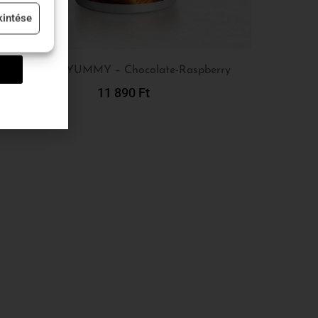
kintése
GG Body YUMMY – Chocolate-Raspberry
11 890
Ft
Kosárba Teszem