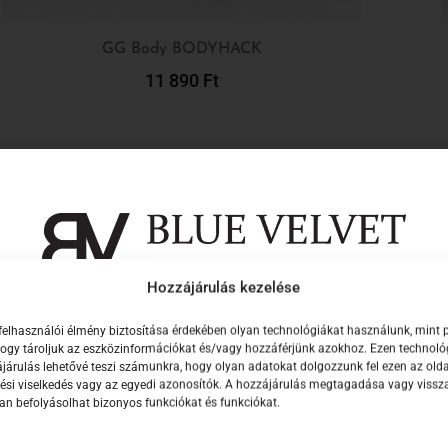
GG Body BODYHACK
11 890
Ft
Kosárba Teszem
Hozzájárulás kezelése
Iratkozz fel hírlevelünkre, hogy elsők közöt
felhasználói élmény biztosítása érdekében olyan technológiákat használunk, mint 
értesülj új kollekcióinkról!
 hogy tároljuk az eszközinformációkat és/vagy hozzáférjünk azokhoz. Ezen technol
járulás lehetővé teszi számunkra, hogy olyan adatokat dolgozzunk fel ezen az olda
l
ési viselkedés vagy az egyedi azonosítók. A hozzájárulás megtagadása vagy viss
n befolyásolhat bizonyos funkciókat és funkciókat.