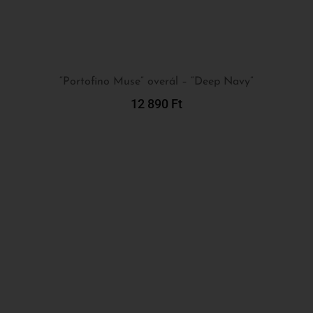
“Portofino Muse” overál – “Deep Navy”
12 890
Ft
Kosárba Teszem