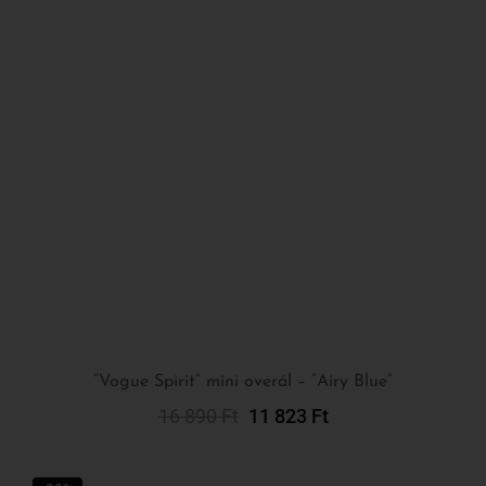
“Vogue Spirit” mini overál – “Airy Blue”
16 890
Ft
11 823
Ft
Kosárba Teszem
-30%