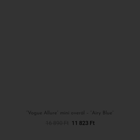
“Vogue Allure” mini overál – “Airy Blue”
16 890
Ft
11 823
Ft
Kosárba Teszem
-30%