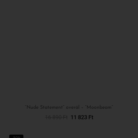
“Nude Statement” overál – “Moonbeam”
16 890
Ft
11 823
Ft
Kosárba Teszem
-30%