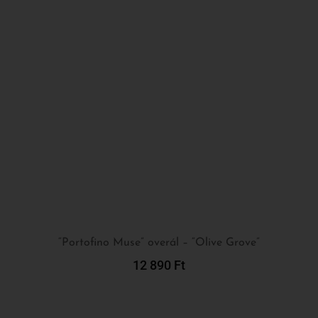
“Portofino Muse” overál – “Olive Grove”
12 890
Ft
Kosárba Teszem