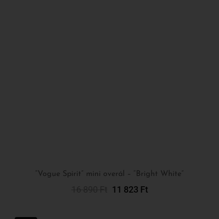
“Vogue Spirit” mini overál – “Bright White”
16 890
Ft
11 823
Ft
Kosárba Teszem
-30%