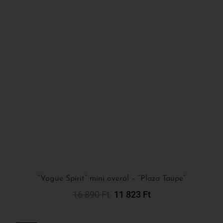
“Vogue Spirit” mini overál – “Plaza Taupe”
16 890
Ft
11 823
Ft
Kosárba Teszem
-30%