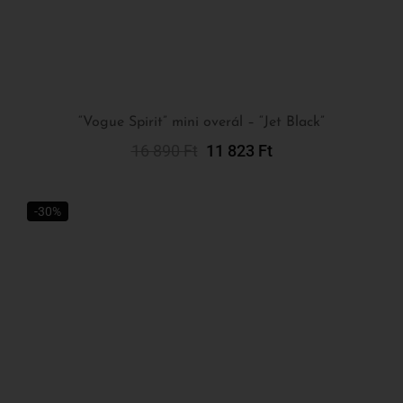
“Vogue Spirit” mini overál – “Jet Black”
16 890
Ft
11 823
Ft
Kosárba Teszem
-30%