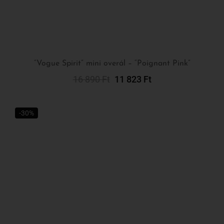
“Vogue Spirit” mini overál – “Poignant Pink”
16 890
Ft
11 823
Ft
Kosárba Teszem
-30%