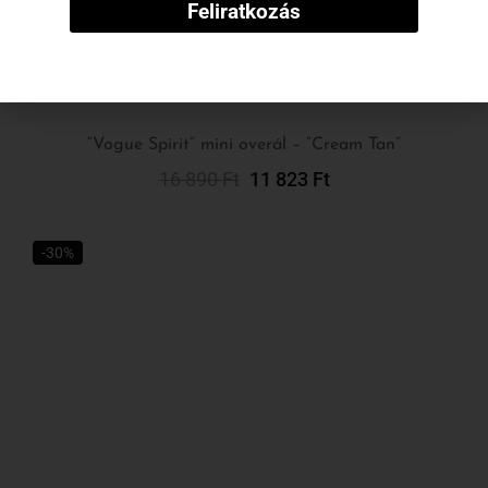
“Vogue Spirit” mini overál – “Cream Tan”
16 890
Ft
11 823
Ft
Kosárba Teszem
-30%