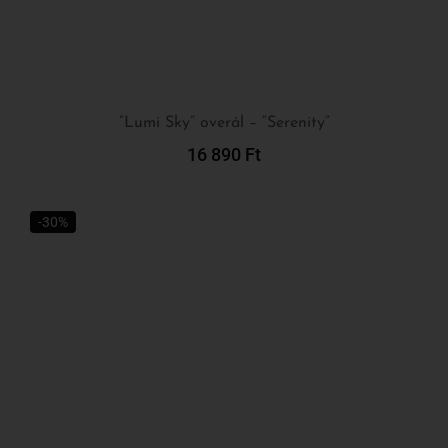
“Lumi Sky” overál – “Serenity”
16 890
Ft
Kosárba Teszem
-30%