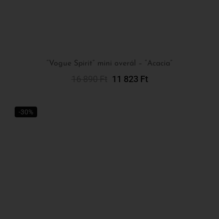
“Vogue Spirit” mini overál – “Acacia”
16 890
Ft
11 823
Ft
Kosárba Teszem
-30%