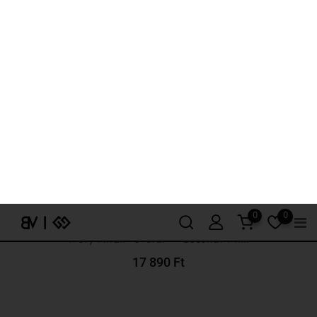
“Ivory Affair” overál – “Coconut Milk”
17 890
Ft
Opciók Választása