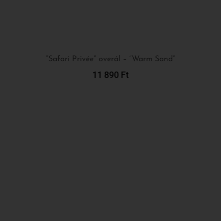
“Safari Privée” overál – “Warm Sand”
11 890
Ft
Kosárba Teszem