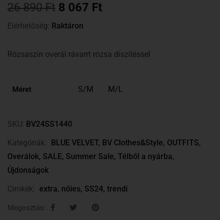
26 890
Ft
8 067
Ft
Elérhetőség:
Raktáron
Rózsaszín overál rávarrt rózsa díszítéssel
S/M
M/L
Méret
SKU:
BV24SS1440
Kategóriák:
BLUE VELVET
,
BV Clothes&Style
,
OUTFITS
,
Overálok
,
SALE
,
Summer Sale
,
Télből a nyárba
,
Újdonságok
Cimkék:
extra
,
nőies
,
SS24
,
trendi
Megosztás: