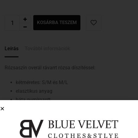
KOSÁRBA TESZEM
Leírás
További információk
Rózsaszín overál rávarrt rózsa díszítéssel:
kétméretes: S/M és M/L
elasztikus anyag
háta gumírozott
derékban szabott
pántnélküli
ujjatlan
elől rávarrt rózsa díszítés