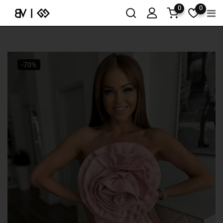
0
0
-70%