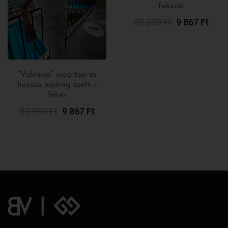
fukszia
Választása
32 890
Ft
9 867
Ft
“Valencia” crop top és
hosszú nadrág szett –
Opciók
fehér
Választása
32 890
Ft
9 867
Ft