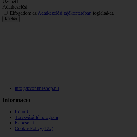
Üzenet
Adatkezelési
Elfogadom az
Adatkezelési tájékoztatóban
foglaltakat.
Küldés
info@bvonlineshop.hu
Információ
Rólunk
Törzsvásárlói program
Kapcsolat
Cookie Policy (EU)