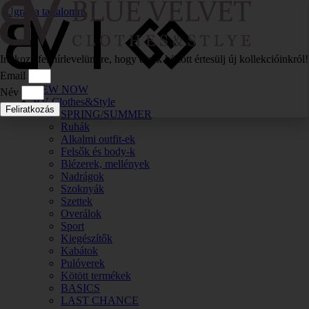
Ugrás a tartalomra
Iratkozz fel hírlevelünkre, hogy elsők között értesülj új kollekcióinkról!
Email
NEW NOW
Név
BV Clothes&Style
Feliratkozás
SPRING/SUMMER
Ruhák
Alkalmi outfit-ek
Felsők és body-k
Blézerek, mellények
Nadrágok
Szoknyák
Szettek
Overálok
Sport
Kiegészítők
Kabátok
Pulóverek
Kötött termékek
BASICS
LAST CHANCE