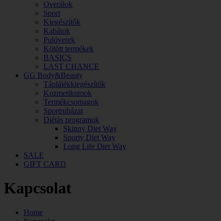
Overálok
Sport
Kiegészítők
Kabátok
Pulóverek
Kötött termékek
BASICS
LAST CHANCE
GG Body&Beauty
Táplálékkiegészítők
Kozmetikumok
Termékcsomagok
Sportruházat
Diétás programok
Skinny Diet Way
Sporty Diet Way
Long Life Diet Way
SALE
GIFT CARD
Kapcsolat
Home