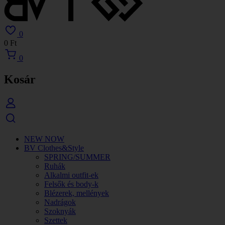
0
0
Ft
0
Kosár
NEW NOW
BV Clothes&Style
SPRING/SUMMER
Ruhák
Alkalmi outfit-ek
Felsők és body-k
Blézerek, mellények
Nadrágok
Szoknyák
Szettek