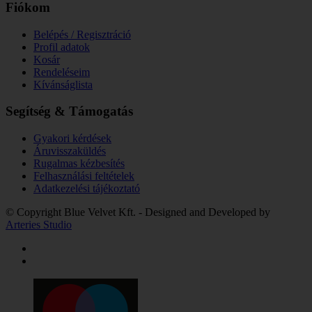
Fiókom
Belépés / Regisztráció
Profil adatok
Kosár
Rendeléseim
Kívánságlista
Segítség & Támogatás
Gyakori kérdések
Áruvisszaküldés
Rugalmas kézbesítés
Felhasználási feltételek
Adatkezelési tájékoztató
© Copyright Blue Velvet Kft. - Designed and Developed by
Arteries Studio