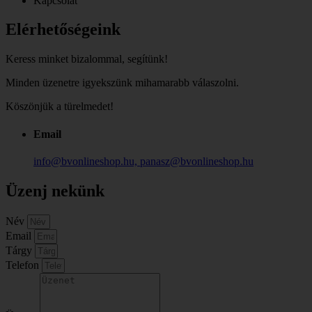
Kapcsolat
Elérhetőségeink
Keress minket bizalommal, segítünk!
Minden üzenetre igyekszünk mihamarabb válaszolni.
Köszönjük a türelmedet!
Email
info@bvonlineshop.hu, panasz@bvonlineshop.hu
Üzenj nekünk
Név
Email
Tárgy
Telefon