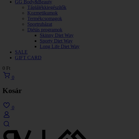
GG Body&Beauty
Táplálékkiegészítők
Kozmetikumok
Termékcsomagok
Sportruházat
Diétás programok
Skinny Diet Way
Sporty Diet Way
Long Life Diet Way
SALE
GIFT CARD
0
Ft
0
Kosár
0