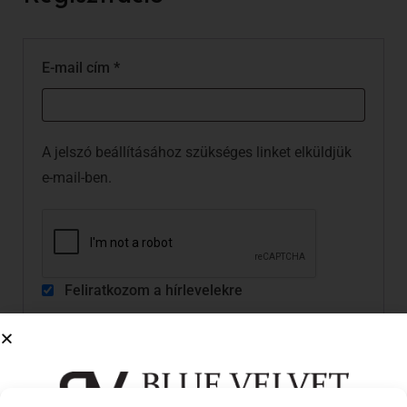
E-mail cím
*
A jelszó beállításához szükséges linket elküldjük
e-mail-ben.
Feliratkozom a hírlevelekre
Általános Szerződési Feltételek
-et és az
Adatkezelési tájékoztató
-t elolvastam és
elfogadom
*