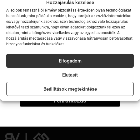
Hozzájárulás kezelése
Személyes adatait a weboldalon szerzett
A legjobb felhasználói élmény biztosítása érdekében olyan technológiákat
Iratkozz fel hírlevelünkre,
használunk, mint például a cookie-k, hogy tároljuk az eszközinformációkat
élményének támogatására, a fiókjához való
és/vagy hozzáférjünk azokhoz. Ezen technológiákhoz való hozzájárulás
hogy elsők között értesülj új
hozzáférés kezelésére, valamint az
Adatkezelési
lehetővé teszi számunkra, hogy olyan adatokat dolgozzunk fel ezen az
oldalon, mint a böngészési viselkedés vagy az egyedi azonosítók. A
kollekcióinkról!
tájékoztató
-ban ismertetett egyéb célokra
hozzájárulás megtagadása vagy visszavonása hátrányosan befolyásolhat
bizonyos funkciókat és funkciókat.
használjuk fel..
Email
Elfogadom
REGISZTRÁCIÓ
Név
Elutasít
Beállítások megtekintése
Feliratkozás