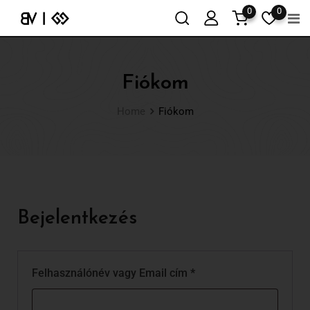
0
0
Fiókom
Home
Fiókom
Bejelentkezés
Felhasználónév vagy Email cím
*