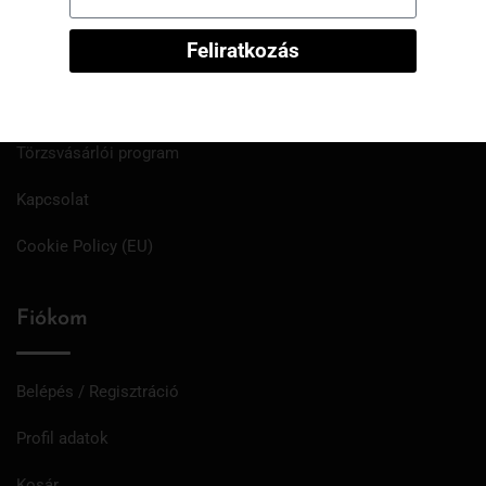
Információ
Feliratkozás
Rólunk
Törzsvásárlói program
Kapcsolat
Cookie Policy (EU)
Fiókom
Belépés / Regisztráció
Profil adatok
Kosár