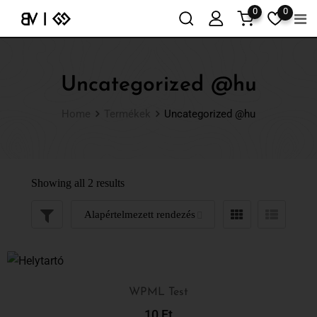
0
0
Uncategorized @hu
Home
Termékek
Uncategorized @hu
Showing all 2 results
WPML Test
10
Ft