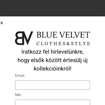
Pliszírozott maxi szoknya – zöld
Iratkozz fel hírlevelünkre,
16 890
Ft
5 067
Ft
Kosárba Teszem
hogy elsők között értesülj új
kollekcióinkról!
Email
Név
info@bvonlineshop.hu