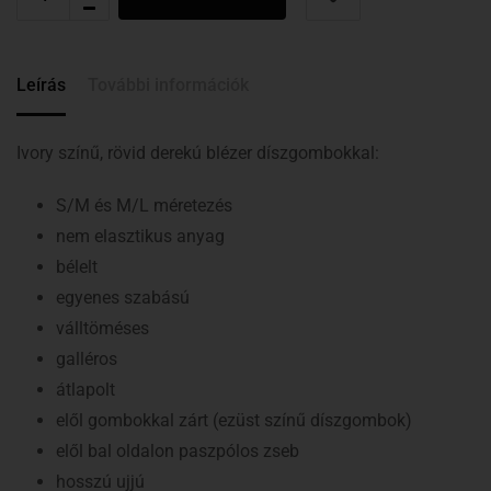
Leírás
További információk
Ivory színű, rövid derekú blézer díszgombokkal:
S/M és M/L méretezés
nem elasztikus anyag
bélelt
egyenes szabású
válltöméses
galléros
átlapolt
elől gombokkal zárt (ezüst színű díszgombok)
elől bal oldalon paszpólos zseb
hosszú ujjú