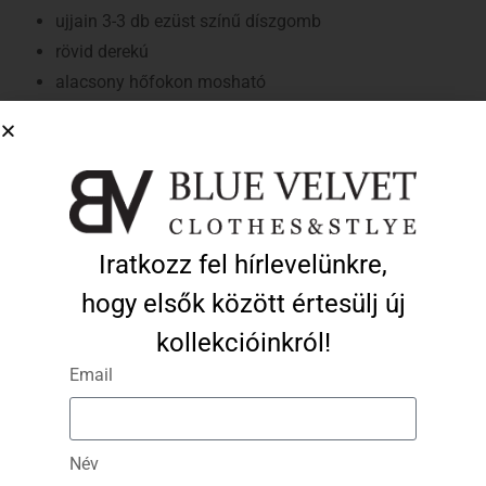
ujjain 3-3 db ezüst színű díszgomb
rövid derekú
alacsony hőfokon mosható
normál illeszkedés
A modell által viselt méret: S/M
A modell méretei: 173 cm magas, 60 kg
Iratkozz fel hírlevelünkre,
Ezek a termékek is tetszhetnek…
hogy elsők között értesülj új
kollekcióinkról!
-30%
-30%
Email
“Contour Chic” blézer –
“Contour Chic” blézer –
“Bright White”
“Jet Black”
Opciók
Opciók
Név
Választása
Választása
22 890
Ft
16 023
Ft
22 890
Ft
16 023
Ft