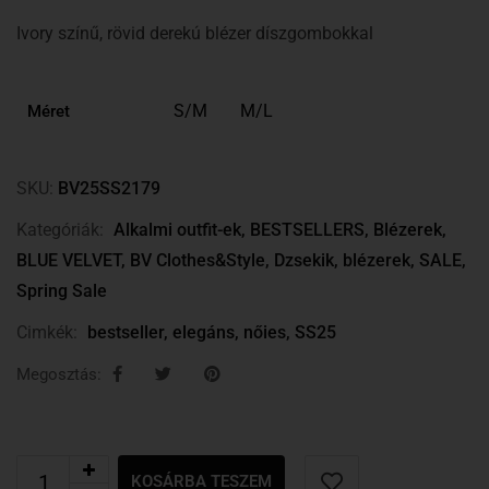
Ivory színű, rövid derekú blézer díszgombokkal
S/M
M/L
Méret
SKU:
BV25SS2179
Kategóriák:
Alkalmi outfit-ek
,
BESTSELLERS
,
Blézerek
,
BLUE VELVET
,
BV Clothes&Style
,
Dzsekik, blézerek
,
SALE
,
Spring Sale
Cimkék:
bestseller
,
elegáns
,
nőies
,
SS25
Megosztás:
KOSÁRBA TESZEM