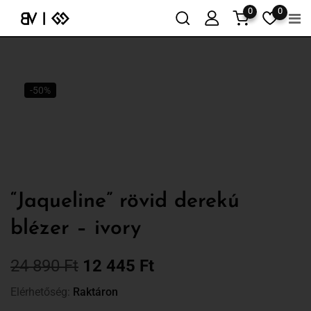
0
0
-50%
“Jaqueline” rövid derekú
blézer – ivory
24 890
Ft
12 445
Ft
Elérhetőség:
Raktáron