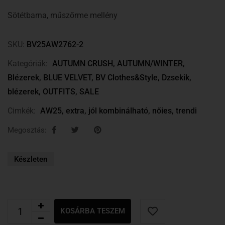
Sötétbarna, műszőrme mellény
SKU:
BV25AW2762-2
Kategóriák:
AUTUMN CRUSH
,
AUTUMN/WINTER
,
Blézerek
,
BLUE VELVET
,
BV Clothes&Style
,
Dzsekik,
blézerek
,
OUTFITS
,
SALE
Cimkék:
AW25
,
extra
,
jól kombinálható
,
nőies
,
trendi
Megosztás:
Készleten
KOSÁRBA TESZEM