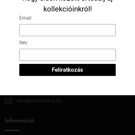
kollekcióinkról!
A modell által viselt méret: egyméretes
Email
A modell méretei: 173 cm magas, 60 kg
Név
Feliratkozás
info@bvonlineshop.hu
Információ