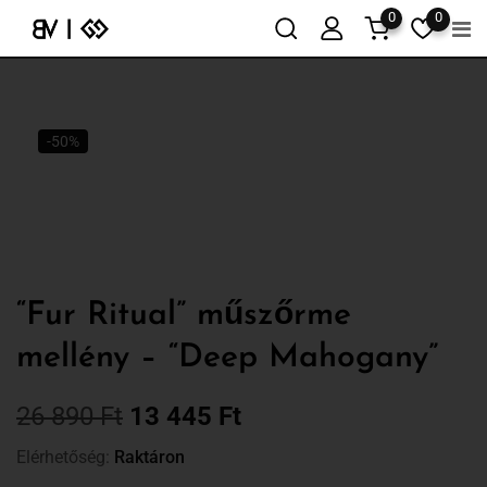
0
0
-50%
“Fur Ritual” műszőrme
mellény – “Deep Mahogany”
26 890
Ft
13 445
Ft
Elérhetőség:
Raktáron