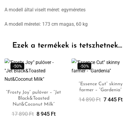
A modell által viselt méret: egyméretes
A modell méretei: 173 cm magas, 60 kg
Ezek a termékek is tetszhetnek…
-50%
-50%
“Essence Cut” skinny
farmer – “Gardenia”
Opciók
“Frosty Joy” pulóver – “Jet
Választása
Black&Toasted
14 890
Ft
7 445
Ft
Kosárba
Nut&Coconut Milk”
Teszem
17 890
Ft
8 945
Ft