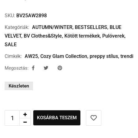
SKU:
BV25AW2898
Kategóriák:
AUTUMN/WINTER
,
BESTSELLERS
,
BLUE
VELVET
,
BV Clothes&Style
,
Kötött termékek
,
Pulóverek
,
SALE
Cimkék:
AW25
,
Cozy Glam Collection
,
preppy stílus
,
trendi
Megosztás:
Készleten
KOSÁRBA TESZEM