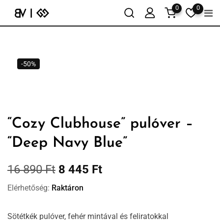
0
0
-50%
“Cozy Clubhouse” pulóver –
“Deep Navy Blue”
16 890
Ft
8 445
Ft
Elérhetőség:
Raktáron
Sötétkék pulóver, fehér mintával és feliratokkal