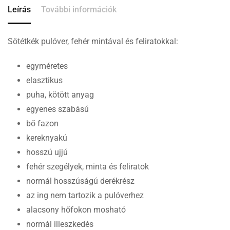
Leírás
További információk
Sötétkék pulóver, fehér mintával és feliratokkal:
egyméretes
elasztikus
puha, kötött anyag
egyenes szabású
bő fazon
kereknyakú
hosszú ujjú
fehér szegélyek, minta és feliratok
normál hosszúságú derékrész
az ing nem tartozik a pulóverhez
alacsony hőfokon mosható
normál illeszkedés