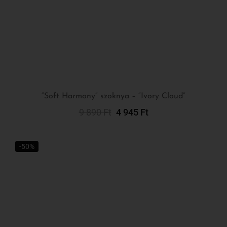
“Soft Harmony” szoknya – “Ivory Cloud”
9 890
Ft
4 945
Ft
Kosárba Teszem
-50%