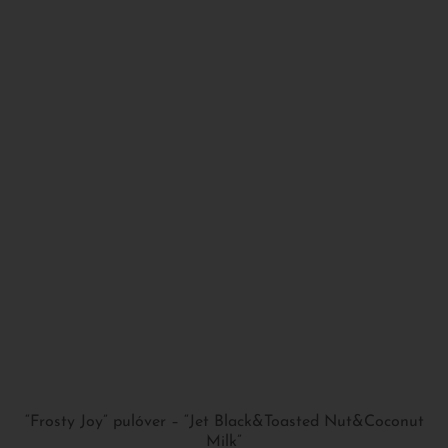
“Frosty Joy” pulóver – “Jet Black&Toasted Nut&Coconut
Milk”