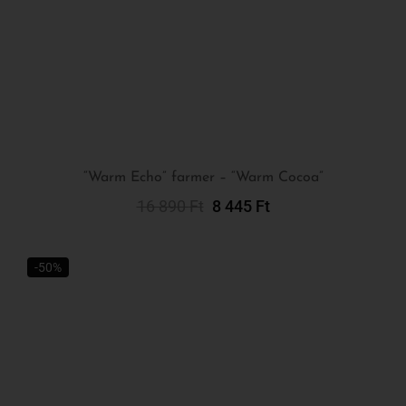
“Warm Echo” farmer – “Warm Cocoa”
16 890
Ft
8 445
Ft
Opciók Választása
-50%