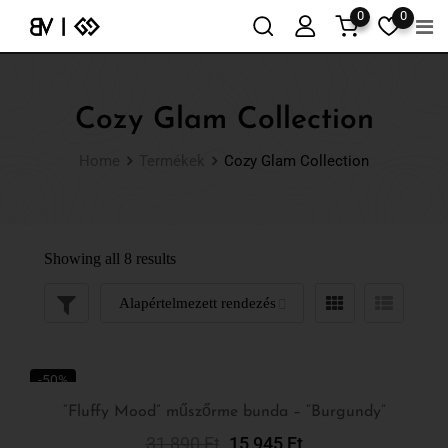
0
0
Cozy Glam Collection
Home
Termékek
Cozy Glam Collection
Showing all 8 results
-50%
“Fluffy Mood” műszőrme bunda – “Burgundy”
31 890
Ft
15 945
Ft