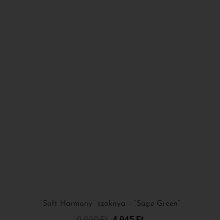
“Soft Harmony” szoknya – “Sage Green”
9 890
Ft
4 945
Ft