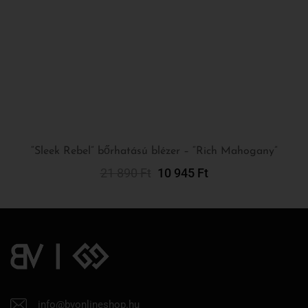
“Sleek Rebel” bőrhatású blézer – “Rich Mahogany”
21 890
Ft
10 945
Ft
Opciók Választása
info@bvonlineshop.hu