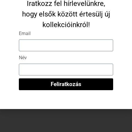
16 890
Ft
8 445
Ft
Iratkozz fel hírlevelünkre,
Kosárba Teszem
hogy elsők között értesülj új
-50%
kollekcióinkról!
Email
Név
Feliratkozás