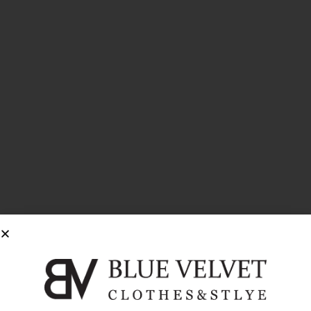
“Cozy Clubhouse” pulóver – “Deep Navy Blue”