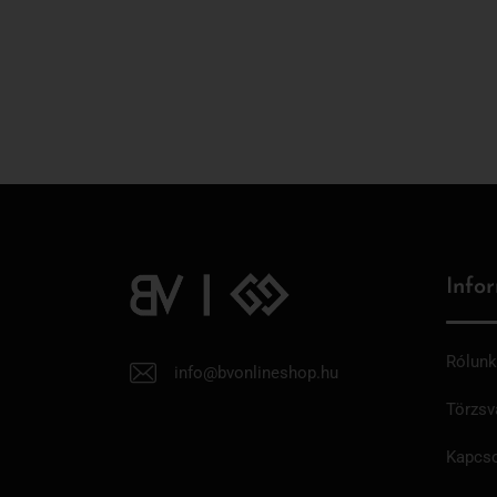
Info
Rólunk
info@bvonlineshop.hu
Törzsv
Kapcso