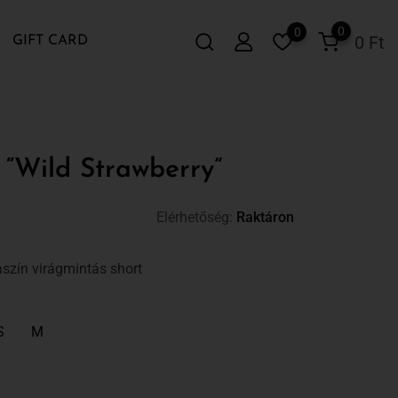
0
0
0
Ft
GIFT CARD
 “Wild Strawberry”
Elérhetőség:
Raktáron
szín virágmintás short
S
M