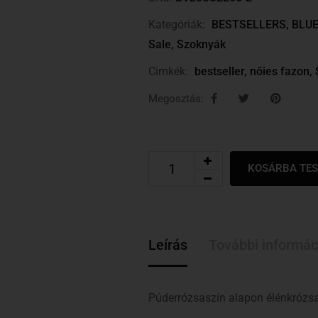
Kategóriák:
BESTSELLERS
,
BLUE
Sale
,
Szoknyák
Cimkék:
bestseller
,
nőies fazon
,
Megosztás:
KOSÁRBA TE
Leírás
További informác
Púderrózsaszín alapon élénkrózsa