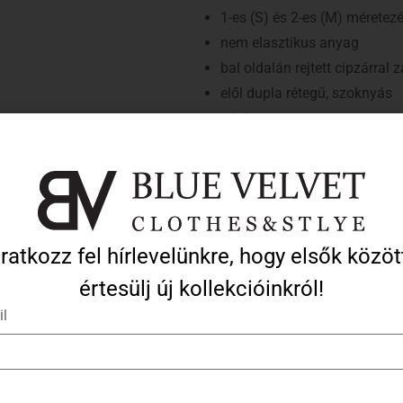
1-es (S) és 2-es (M) méretez
nem elasztikus anyag
bal oldalán rejtett cipzárral z
elől dupla rétegű, szoknyás
mini
normál illeszkedés
alacsony hőfokon mosható
normál illeszkedés
A modell által viselt méret: 1-es (S
Iratkozz fel hírlevelünkre, hogy elsők közöt
A modell méretei: 173 cm magas,
értesülj új kollekcióinkról!
l
Ezek a termékek is tetszhetnek