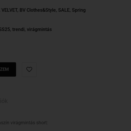
 VELVET
,
BV Clothes&Style
,
SALE
,
Spring
SS25
,
trendi
,
virágmintás
SZEM
iók
szín virágmintás short: