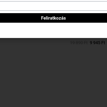
0%
-50%
Feliratkozás
“Bellerose” póló – “Pink”
“Fairy Garden” short –
15 890
Ft
7 945
Ft
Kosárba Teszem
világoskék/mintás
Opciók Választás
19 890
Ft
9 945
Ft