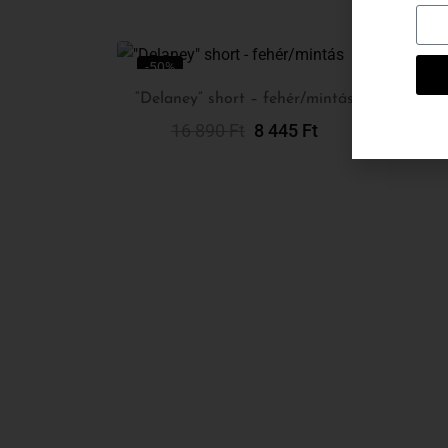
-50%
-5
“Delaney” short – fehér/mintás
16 890
Ft
8 445
Ft
Opciók Választása