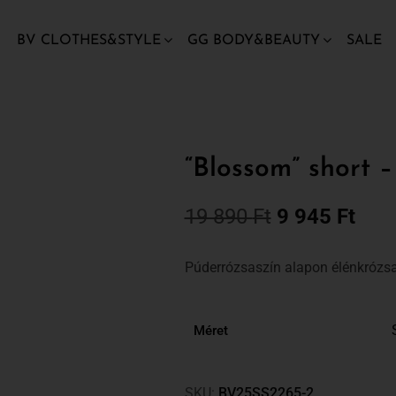
BV CLOTHES&STYLE
GG BODY&BEAUTY
SALE
“Blossom” short –
19 890
Ft
9 945
Ft
Púderrózsaszín alapon élénkrózsa
Méret
SKU:
BV25SS2265-2