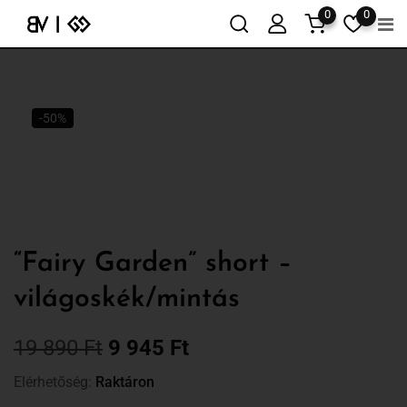
0
0
-50%
“Fairy Garden” short –
világoskék/mintás
19 890
Ft
9 945
Ft
Elérhetőség:
Raktáron