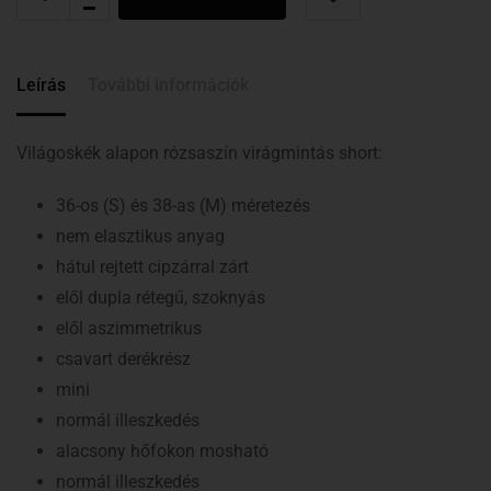
Leírás
További információk
Világoskék alapon rózsaszín virágmintás short:
36-os (S) és 38-as (M) méretezés
nem elasztikus anyag
hátul rejtett cipzárral zárt
elől dupla rétegű, szoknyás
elől aszimmetrikus
csavart derékrész
mini
normál illeszkedés
alacsony hőfokon mosható
normál illeszkedés