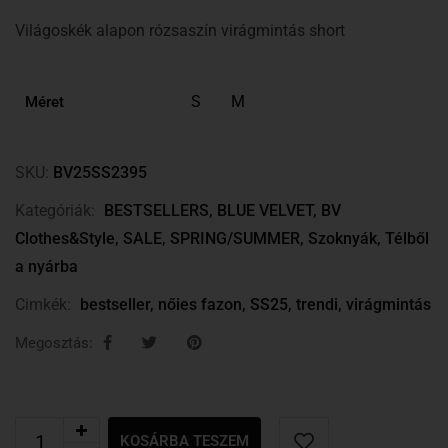
Világoskék alapon rózsaszín virágmintás short
S
M
Méret
SKU:
BV25SS2395
Kategóriák:
BESTSELLERS
,
BLUE VELVET
,
BV
Clothes&Style
,
SALE
,
SPRING/SUMMER
,
Szoknyák
,
Télből
a nyárba
Cimkék:
bestseller
,
nőies fazon
,
SS25
,
trendi
,
virágmintás
Megosztás:
KOSÁRBA TESZEM