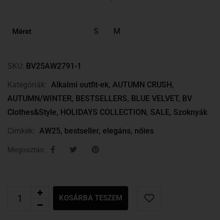
S
M
Méret
SKU:
BV25AW2791-1
Kategóriák:
Alkalmi outfit-ek
,
AUTUMN CRUSH
,
AUTUMN/WINTER
,
BESTSELLERS
,
BLUE VELVET
,
BV
Clothes&Style
,
HOLIDAYS COLLECTION
,
SALE
,
Szoknyák
Cimkék:
AW25
,
bestseller
,
elegáns
,
nőies
Megosztás:
KOSÁRBA TESZEM