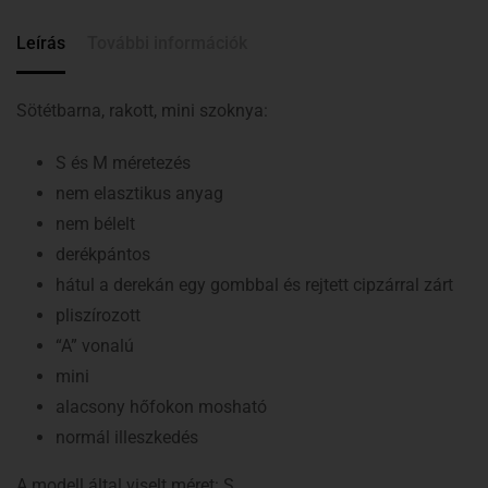
Leírás
További információk
Sötétbarna, rakott, mini szoknya:
S és M méretezés
nem elasztikus anyag
nem bélelt
derékpántos
hátul a derekán egy gombbal és rejtett cipzárral zárt
pliszírozott
“A” vonalú
mini
alacsony hőfokon mosható
normál illeszkedés
A modell által viselt méret: S