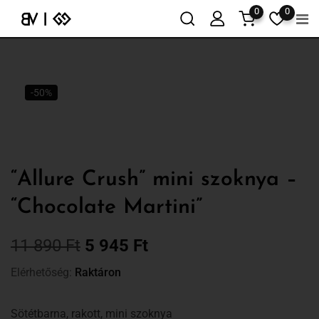
0
0
-50%
“Allure Crush” mini szoknya –
“Chocolate Martini”
11 890
Ft
5 945
Ft
Elérhetőség:
Raktáron
Sötétbarna, rakott, mini szoknya