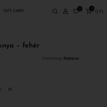
0
0
0
Ft
GIFT CARD
knya – fehér
Elérhetőség:
Raktáron
S
M