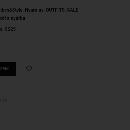
thes&Style
,
Nyaralás
,
OUTFITS
,
SALE
,
ből a nyárba
s
,
SS25
SZEM
iók