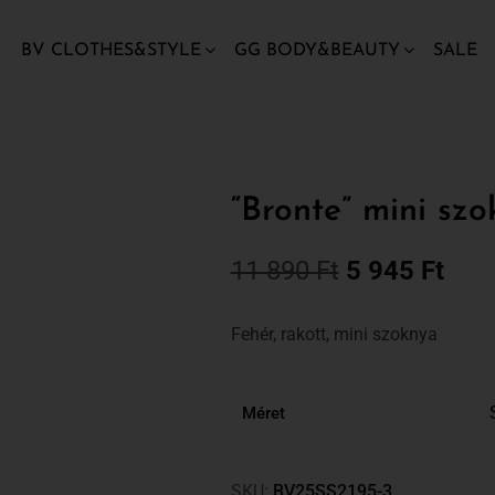
BV CLOTHES&STYLE
GG BODY&BEAUTY
SALE
“Bronte” mini szo
11 890
Ft
5 945
Ft
Fehér, rakott, mini szoknya
Méret
SKU:
BV25SS2195-3