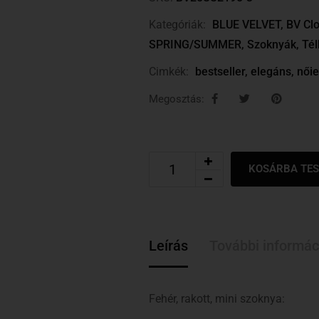
Kategóriák:
BLUE VELVET
,
BV Clo
SPRING/SUMMER
,
Szoknyák
,
Tél
Cimkék:
bestseller
,
elegáns
,
nőie
Megosztás:
KOSÁRBA TE
Leírás
További informác
Fehér, rakott, mini szoknya: