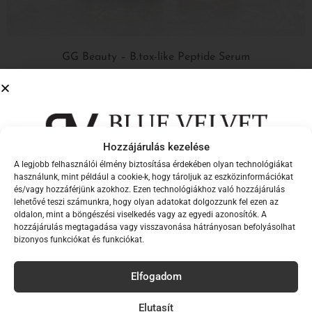
GG Beauty – B.tox-like Peptide Serum
10 890
Ft
Kosárba Teszem
Hozzájárulás kezelése
A legjobb felhasználói élmény biztosítása érdekében olyan technológiákat
Iratkozz fel hírlevelünkre,
használunk, mint például a cookie-k, hogy tároljuk az eszközinformációkat
és/vagy hozzáférjünk azokhoz. Ezen technológiákhoz való hozzájárulás
hogy elsők között értesülj új
lehetővé teszi számunkra, hogy olyan adatokat dolgozzunk fel ezen az
oldalon, mint a böngészési viselkedés vagy az egyedi azonosítók. A
kollekcióinkról!
hozzájárulás megtagadása vagy visszavonása hátrányosan befolyásolhat
bizonyos funkciókat és funkciókat.
Email
Elfogadom
Név
Elutasít