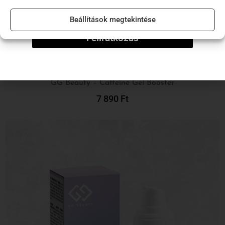
Beállítások megtekintése
Feliratkozás
GG Beauty – Caffeine Gel Booster
7 890
Ft
Kosárba Teszem