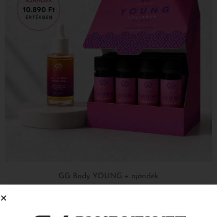
GG Body YOUNG + ajándék
10 890
Ft
Kosárba Teszem