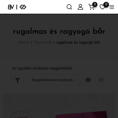
0
0
rugalmas és ragyogó bőr
Home
Termékek
rugalmas és ragyogó bőr
Az egyetlen eredmény megjelenítése