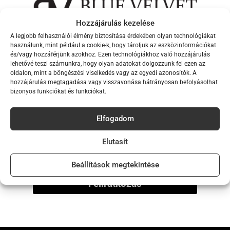
Hozzájárulás kezelése
A legjobb felhasználói élmény biztosítása érdekében olyan technológiákat
Iratkozz fel hírlevelünkre,
használunk, mint például a cookie-k, hogy tároljuk az eszközinformációkat
és/vagy hozzáférjünk azokhoz. Ezen technológiákhoz való hozzájárulás
hogy elsők között értesülj új
lehetővé teszi számunkra, hogy olyan adatokat dolgozzunk fel ezen az
info@bvonlineshop.hu
oldalon, mint a böngészési viselkedés vagy az egyedi azonosítók. A
kollekcióinkról!
hozzájárulás megtagadása vagy visszavonása hátrányosan befolyásolhat
bizonyos funkciókat és funkciókat.
Email
Információ
Elfogadom
Név
Rólunk
Elutasít
Törzsvásárlói program
Beállítások megtekintése
Feliratkozás
Kapcsolat
Cookie Policy (EU)