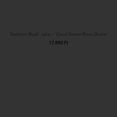
17 890
Ft
Kosárba Teszem