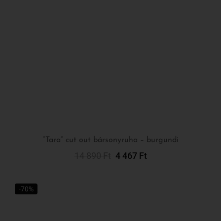
“Tara” cut out bársonyruha – burgundi
14 890
Ft
4 467
Ft
Opciók Választása
-70%