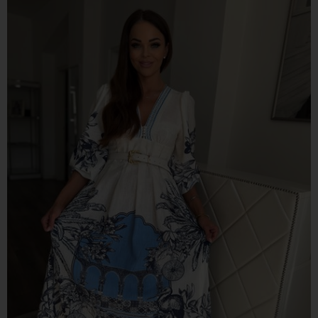
Iratkozz fel hírlevelünkre,
hogy elsők között értesülj új
kollekcióinkról!
Email