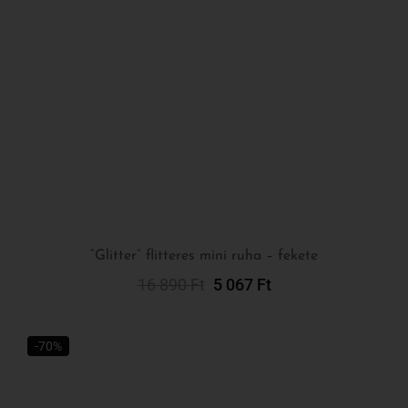
“Glitter” flitteres mini ruha – fekete
16 890
Ft
5 067
Ft
Opciók Választása
-70%