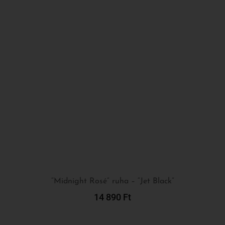
“Midnight Rosé” ruha – “Jet Black”
14 890
Ft
Kosárba Teszem
-50%