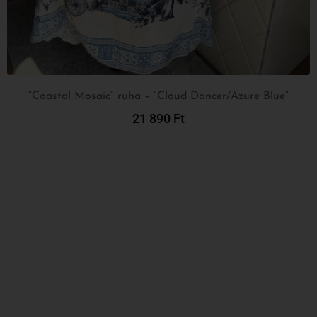
“Coastal Mosaic” ruha – “Cloud Dancer/Azure Blue”
21 890
Ft
Kosárba Teszem
Név
Feliratkozás