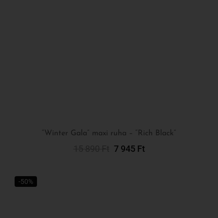
“Winter Gala” maxi ruha – “Rich Black”
15 890
Ft
7 945
Ft
Kosárba Teszem
-50%