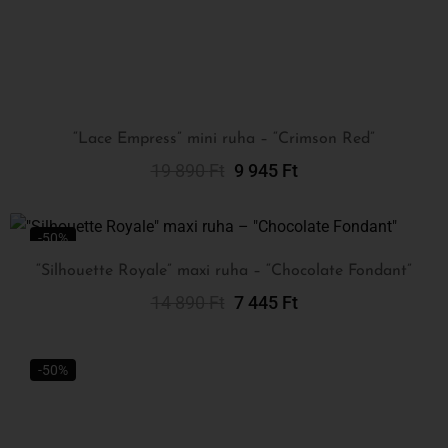
“Lace Empress” mini ruha – “Crimson Red”
19 890
Ft
9 945
Ft
Kosárba Teszem
-50%
“Silhouette Royale” maxi ruha – “Chocolate Fondant”
14 890
Ft
7 445
Ft
Kosárba Teszem
-50%