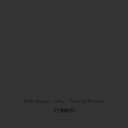
“Belle Époque” ruha – “Natural Blossom”
17 890
Ft
Kosárba Teszem