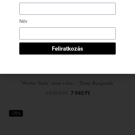
“Winter Gala” maxi ruha – “Deep Burgundy”
15 890
Ft
7 945
Ft
Kosárba Teszem
-70%