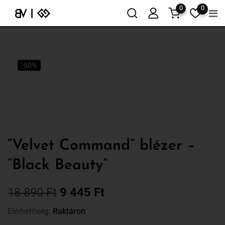
0
0
-50%
“Velvet Command” blézer –
“Black Beauty”
18 890
Ft
9 445
Ft
Elérhetőség:
Raktáron