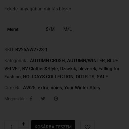
Fekete, anyagában mintás blézer
S/M
M/L
Méret
SKU:
BV25AW2723-1
Kategóriák:
AUTUMN CRUSH
,
AUTUMN/WINTER
,
BLUE
VELVET
,
BV Clothes&Style
,
Dzsekik, blézerek
,
Falling for
Fashion
,
HOLIDAYS COLLECTION
,
OUTFITS
,
SALE
Cimkék:
AW25
,
extra
,
nőies
,
Your Winter Story
Megosztás:
KOSÁRBA TESZEM