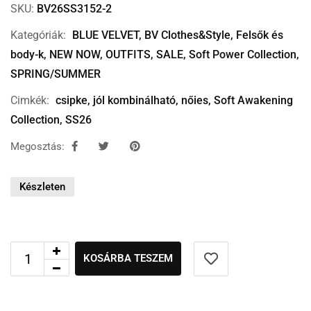
SKU:
BV26SS3152-2
Kategóriák:
BLUE VELVET
,
BV Clothes&Style
,
Felsők és
body-k
,
NEW NOW
,
OUTFITS
,
SALE
,
Soft Power Collection
,
SPRING/SUMMER
Cimkék:
csipke
,
jól kombinálható
,
nőies
,
Soft Awakening
Collection
,
SS26
Megosztás:
Készleten
KOSÁRBA TESZEM