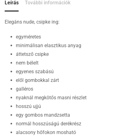
Leírás
További információk
Elegáns nude, csipke ing:
egyméretes
minimálisan elasztikus anyag
áttetsző csipke
nem bélelt
egyenes szabású
elől gombokkal zárt
galléros
nyaknál megkötős masni részlet
hosszú ujjú
egy gombos mandzsetta
normál hosszúságú derékrész
alacsony hőfokon mosható