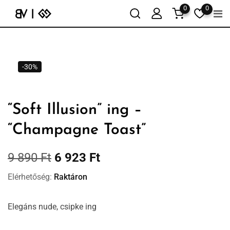
0
0
-30%
“Soft Illusion” ing –
“Champagne Toast”
9 890
Ft
6 923
Ft
Elérhetőség:
Raktáron
Elegáns nude, csipke ing