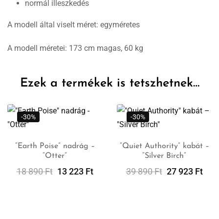
normál illeszkedés
A modell által viselt méret: egyméretes
A modell méretei: 173 cm magas, 60 kg
Ezek a termékek is tetszhetnek…
-30%
-30%
“Earth Poise” nadrág –
“Quiet Authority” kabát –
“Otter”
“Silver Birch”
Opciók
Kosárba
Választása
Teszem
18 890
Ft
13 223
Ft
39 890
Ft
27 923
Ft