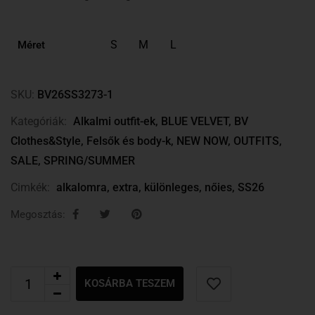
S
M
L
Méret
SKU:
BV26SS3273-1
Kategóriák:
Alkalmi outfit-ek
,
BLUE VELVET
,
BV
Clothes&Style
,
Felsők és body-k
,
NEW NOW
,
OUTFITS
,
SALE
,
SPRING/SUMMER
Cimkék:
alkalomra
,
extra
,
különleges
,
nőies
,
SS26
Megosztás:
KOSÁRBA TESZEM