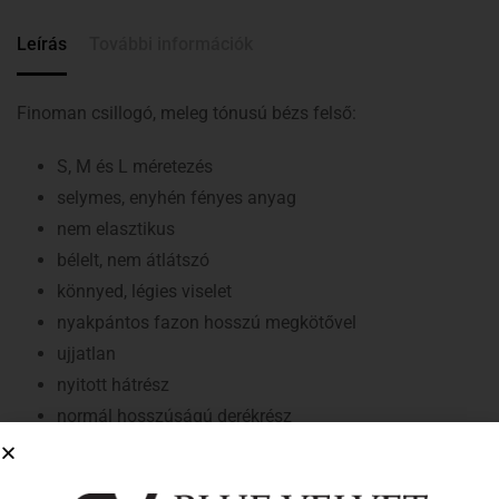
Leírás
További információk
Finoman csillogó, meleg tónusú bézs felső:
S, M és L méretezés
selymes, enyhén fényes anyag
nem elasztikus
bélelt, nem átlátszó
könnyed, légies viselet
nyakpántos fazon hosszú megkötővel
ujjatlan
nyitott hátrész
normál hosszúságú derékrész
alacsony hőfokon mosható
normál illeszkedés