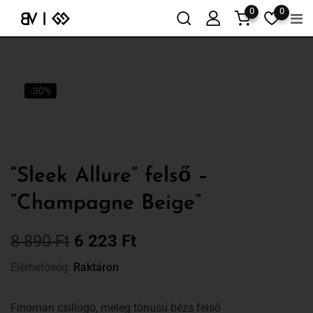
0
0
-30%
“Sleek Allure” felső –
“Champagne Beige”
8 890
Ft
6 223
Ft
Elérhetőség:
Raktáron
Finoman csillogó, meleg tónusú bézs felső