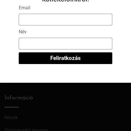
A modell méretei: 173 cm magas, 60 kg
Email
Név
Feliratkozás
info@bvonlineshop.hu
Információ
Rólunk
Törzsvásárlói program