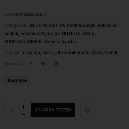
SKU:
BV25SS2535-1
Kategóriák:
BLUE VELVET
,
BV Clothes&Style
,
Felsők és
body-k
,
Fesztivál
,
Nyaralás
,
OUTFITS
,
SALE
,
SPRING/SUMMER
,
Télből a nyárba
Cimkék:
crop top
,
extra
,
jól kombinálható
,
SS25
,
trendi
Megosztás:
Készleten
KOSÁRBA TESZEM