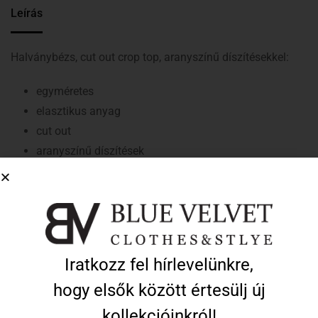
Leírás
Halványbézs, cut out crop top, aranyszínű díszítésekkel:
egyméretes
elasztikus anyag
cut out
aranyszínű díszítések
nyakpántos (megkötős)
mell részénél szivacsbetét
ujjatlan
rövid derekú
alacsony hőfokon mosható
Iratkozz fel hírlevelünkre,
normál illeszkedés
hogy elsők között értesülj új
A modell által viselt méret: egyméretes
kollekcióinkról!