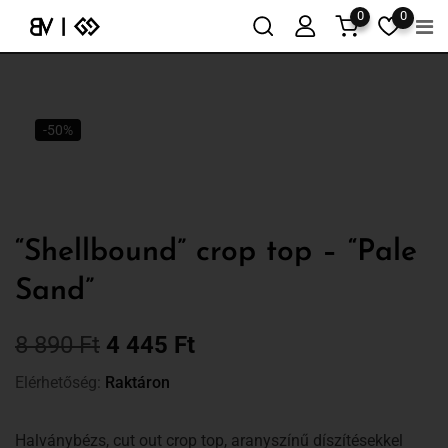
0
0
-50%
“Shellbound” crop top – “Pale
Sand”
8 890
Ft
4 445
Ft
Elérhetőség:
Raktáron
Halványbézs, cut out crop top, aranyszínű díszítésekkel