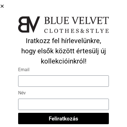
Ezek a termékek is tetszhetnek…
-30%
Iratkozz fel hírlevelünkre,
hogy elsők között értesülj új
kollekcióinkról!
Email
Név
“Shape Code” szoknya –
Feliratkozás
“Burnt Olive”
Kosárba
Teszem