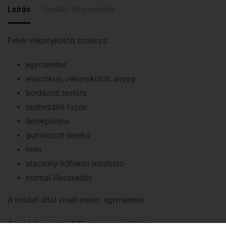
Leírás
További információk
Fehér vékonykötött szoknya:
egyméretes
elasztikus, vékonykötött anyag
bordázott textúra
testhezálló fazon
derékpántos
gumírozott derekú
mini
alacsony hőfokon mosható
normál illeszkedés
A modell által viselt méret: egyméretes
A modell méretei: 173 cm magas, 60 kg