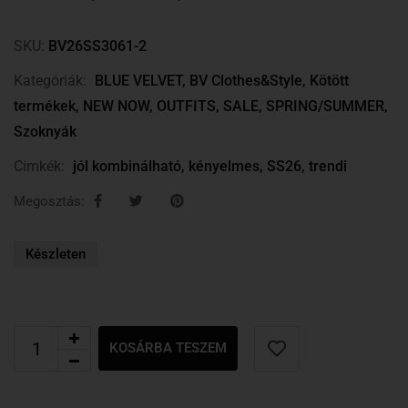
SKU:
BV26SS3061-2
Kategóriák:
BLUE VELVET
,
BV Clothes&Style
,
Kötött
termékek
,
NEW NOW
,
OUTFITS
,
SALE
,
SPRING/SUMMER
,
Szoknyák
Cimkék:
jól kombinálható
,
kényelmes
,
SS26
,
trendi
Megosztás:
Készleten
KOSÁRBA TESZEM