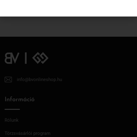
6 890
Ft
4 823
Ft
info@bvonlineshop.hu
Információ
Rólunk
Törzsvásárlói program