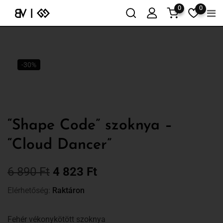
0
0
-30%
“Shape Code” szoknya –
“Cloud Dancer”
6 890
Ft
4 823
Ft
Elérhetőség:
Raktáron
Fehér vékonykötött szoknya