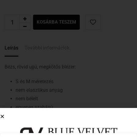
KOSÁRBA TESZEM
Leírás
További információk
Bézs, rövid ujjú, megkötős blézer:
S és M méretezés
nem elasztikus anyag
nem bélelt
egyenes szabású
elől nyitott
galléros
rövid ujjak