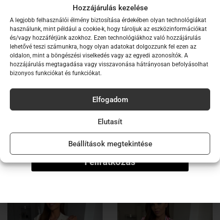
visszahajtott mandzsetta
Hozzájárulás kezelése
övbújtatók
A legjobb felhasználói élmény biztosítása érdekében olyan technológiákat
Iratkozz fel hírlevelünkre,
használunk, mint például a cookie-k, hogy tároljuk az eszközinformációkat
anyagával megegyező megkötő a blézer része
és/vagy hozzáférjünk azokhoz. Ezen technológiákhoz való hozzájárulás
hogy elsők között értesülj új
lehetővé teszi számunkra, hogy olyan adatokat dolgozzunk fel ezen az
hosszított
oldalon, mint a böngészési viselkedés vagy az egyedi azonosítók. A
kollekcióinkról!
alacsony hőfokon mosható
hozzájárulás megtagadása vagy visszavonása hátrányosan befolyásolhat
bizonyos funkciókat és funkciókat.
normál illeszkedés
Email
A modell által viselt méret: S
Elfogadom
Név
A modell méretei: 173 cm magas, 60 kg
Elutasít
Beállítások megtekintése
Ezek a termékek is tetszhetnek…
Feliratkozás