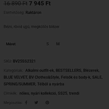
16 890
Ft
7 945
Ft
Elérhetőség:
Raktáron
Bézs, rövid ujjú, megkötős blézer
S
M
Méret
SKU:
BV25SS2321
Kategóriák:
Alkalmi outfit-ek
,
BESTSELLERS
,
Blézerek
,
BLUE VELVET
,
BV Clothes&Style
,
Felsők és body-k
,
SALE
,
SPRING/SUMMER
,
Télből a nyárba
Cimkék:
nőies
,
nyári kollekció
,
SS25
,
trendi
Megosztás: