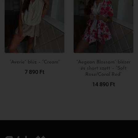
“Averie” blúz – “Cream”
“Aegean Blossom” blézer
és short szett – “Soft
Kosárba
Opciók
7 890
Ft
Rose/Coral Red”
Teszem
Választása
14 890
Ft