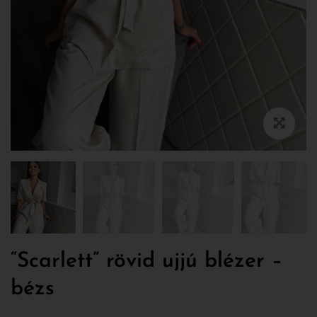
“Scarlett” rövid ujjú blézer –
bézs