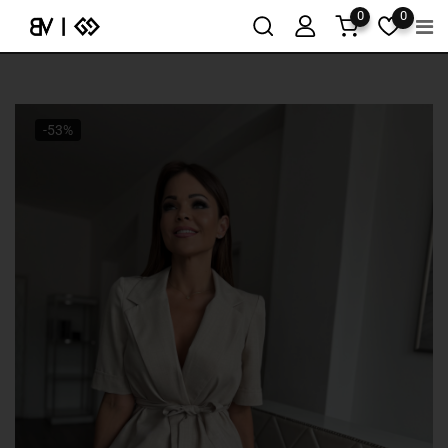
0
0
-53%