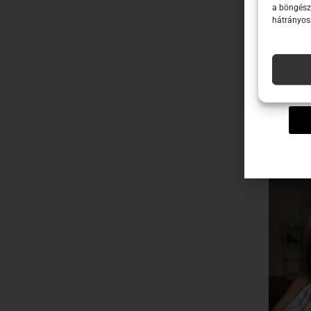
Emai
a böngész
hátrányosa
Név
-50%