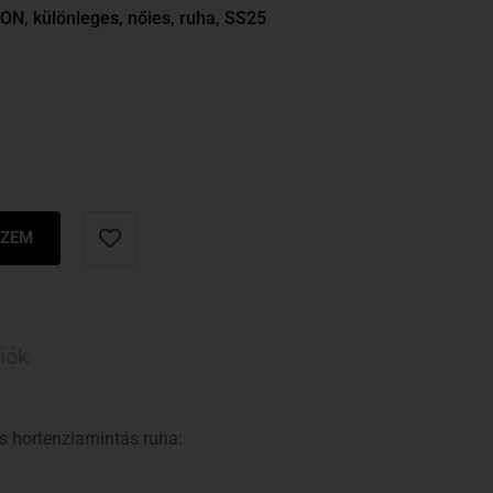
ION
,
különleges
,
nőies
,
ruha
,
SS25
SZEM
iók
s hortenziamintás ruha: