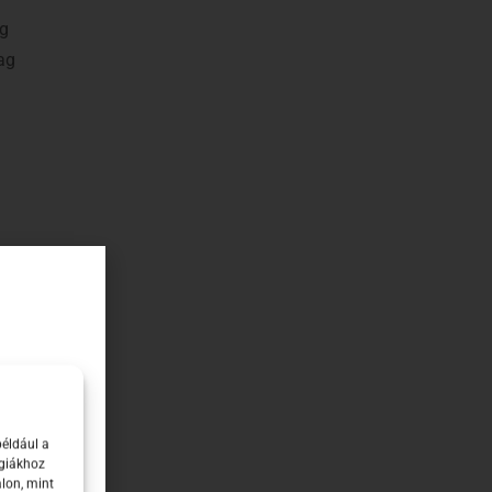
g
ag
t
például a
ógiákhoz
retes
lon, mint