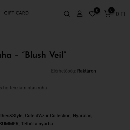
0
0
0
Ft
GIFT CARD
ha – “Blush Veil”
Elérhetőség:
Raktáron
s hortenziamintás ruha
thes&Style
,
Cote d'Azur Collection
,
Nyaralás
,
/SUMMER
,
Télből a nyárba