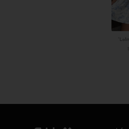
“Loli