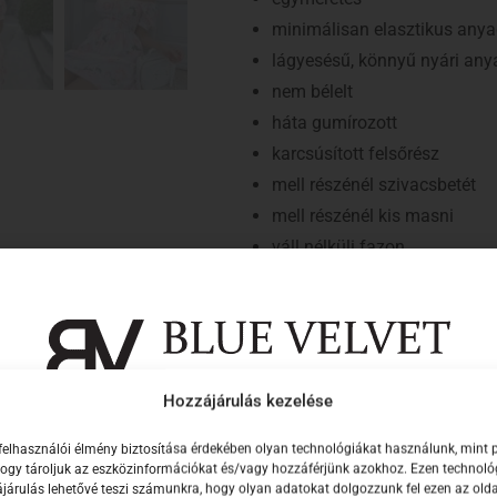
minimálisan elasztikus anya
lágyesésű, könnyű nyári any
nem bélelt
háta gumírozott
karcsúsított felsőrész
mell részénél szivacsbetét
mell részénél kis masni
váll nélküli fazon
rövid, puffos ujjak
szűkített mandzsetta
bővülő, loknis szoknyarész
mini
Hozzájárulás kezelése
alacsony hőfokon mosható
Iratkozz fel hírlevelünkre, hogy elsők közöt
normál illeszkedés
felhasználói élmény biztosítása érdekében olyan technológiákat használunk, mint 
értesülj új kollekcióinkról!
 hogy tároljuk az eszközinformációkat és/vagy hozzáférjünk azokhoz. Ezen technol
A modell által viselt méret: egymé
járulás lehetővé teszi számunkra, hogy olyan adatokat dolgozzunk fel ezen az olda