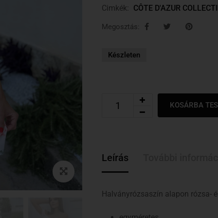
Cimkék:
CÔTE D'AZUR COLLECT
Megosztás:
Készleten
KOSÁRBA TE
Leírás
További informác
Halványrózsaszín alapon rózsa- é
egyméretes