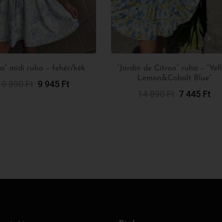
ta” midi ruha – fehér/kék
“Jardin de Citron” ruha – “Yel
Lemon&Cobalt Blue”
19 890
Ft
9 945
Ft
Opciók Választása
Kosárba Teszem
14 890
Ft
7 445
Ft