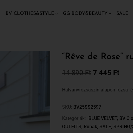
BV CLOTHES&STYLE
GG BODY&BEAUTY
SALE
“Rêve de Rose” ru
14 890
Ft
7 445
Ft
Halványrózsaszín alapon rózsa- é
SKU:
BV25SS2597
Kategóriák:
BLUE VELVET
,
BV Clo
OUTFITS
,
Ruhák
,
SALE
,
SPRING