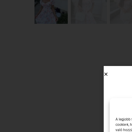
A legjobb 
cookie-k,
való hozzá