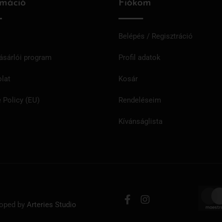
rmáció
Fiókom
Belépés / Regisztráció
ásárlói program
Profil adatok
lat
Kosár
 Policy (EU)
Rendeléseim
Kívánságlista
loped by
Arteries Studio