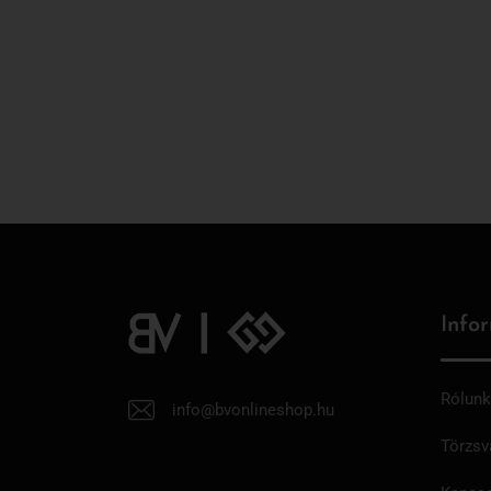
Info
Rólunk
info@bvonlineshop.hu
Törzsv