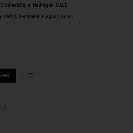
 Clothes&Style
,
Nadrágok
,
SALE
n
,
AW25
,
bestseller
,
elegáns
,
nőies
SZEM
iók