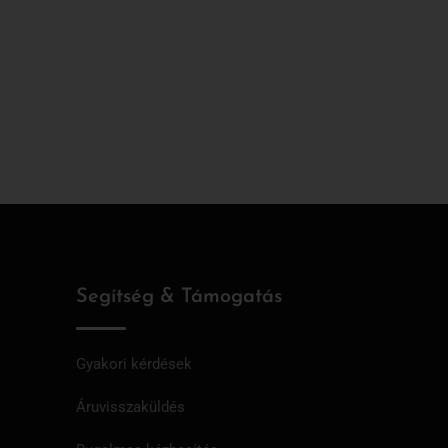
10 
Segítség & Támogatás
Gyakori kérdések
Áruvisszaküldés