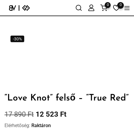
0
0
-30%
“Love Knot” felső – “True Red”
17 890
Ft
12 523
Ft
Elérhetőség:
Raktáron