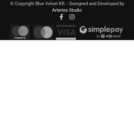
© Copyright Blue Velvet Kft. - Designed and Developed by
Arteries Studio
Iratkozz fel hírlevelünkre,
hogy elsők között értesülj új
kollekcióinkról!
Email