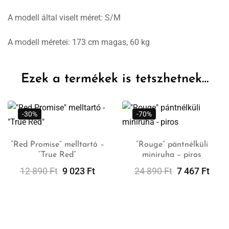
A modell által viselt méret: S/M
A modell méretei: 173 cm magas, 60 kg
Ezek a termékek is tetszhetnek…
-30%
-70%
“Red Promise” melltartó –
“Rouge” pántnélküli
“True Red”
miniruha – piros
Opciók
Opciók
Választása
Választása
12 890
Ft
9 023
Ft
24 890
Ft
7 467
Ft