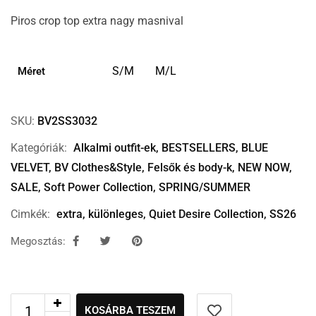
Piros crop top extra nagy masnival
S/M
M/L
Méret
SKU:
BV2SS3032
Kategóriák:
Alkalmi outfit-ek
,
BESTSELLERS
,
BLUE
VELVET
,
BV Clothes&Style
,
Felsők és body-k
,
NEW NOW
,
SALE
,
Soft Power Collection
,
SPRING/SUMMER
Cimkék:
extra
,
különleges
,
Quiet Desire Collection
,
SS26
Megosztás:
KOSÁRBA TESZEM