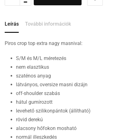
Leírás
További információk
Piros crop top extra nagy masnival:
S/M és M/L méretezés
nem elasztikus
szaténos anyag
látványos, oversize masni dizájn
off-shoulder szabás
hátul gumírozott
levehető szilikonpántok (állítható)
rövid derekú
alacsony hőfokon mosható
normál illeszkedés