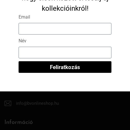
normál illeszkedés
kollekcióinkról!
Email
A modell által viselt méret: S
A modell méretei: 173 cm magas, 60 kg
Név
Feliratkozás
info@bvonlineshop.hu
Információ