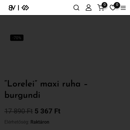
0
0
-70%
“Lorelei” maxi ruha –
burgundi
17 890
Ft
5 367
Ft
Elérhetőség:
Raktáron