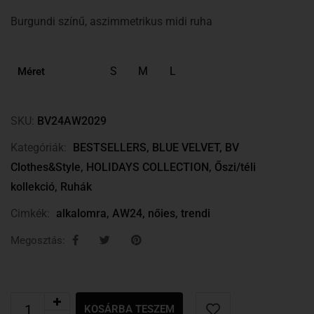
Burgundi színű, aszimmetrikus midi ruha
S
M
L
Méret
SKU:
BV24AW2029
Kategóriák:
BESTSELLERS
,
BLUE VELVET
,
BV
Clothes&Style
,
HOLIDAYS COLLECTION
,
Őszi/téli
kollekció
,
Ruhák
Cimkék:
alkalomra
,
AW24
,
nőies
,
trendi
Megosztás:
KOSÁRBA TESZEM