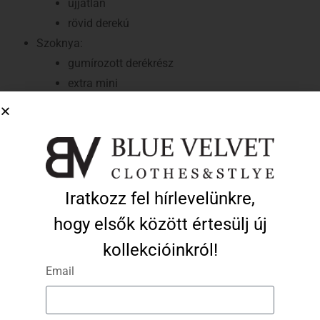
ujjatlan
rövid derekú
Szoknya:
gumírozott derékrész
extra mini
alacsony hőfokon mosható
normál illeszkedés
A modell által viselt méret: S
A modell méretei: 173 cm magas, 60 kg
Iratkozz fel hírlevelünkre,
hogy elsők között értesülj új
Ezek a termékek is tetszhetnek…
kollekcióinkról!
Email
-50%
-50%