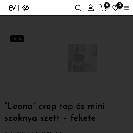
0
0
-50%
“Leona” crop top és mini
szoknya szett – fekete