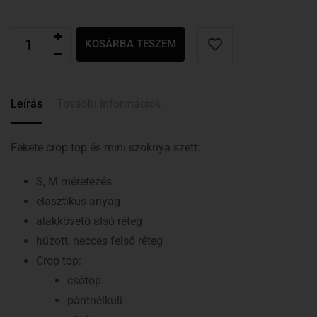
KOSÁRBA TESZEM
Leírás
További információk
Fekete crop top és mini szoknya szett:
S, M méretezés
elasztikus anyag
alakkövető alsó réteg
húzott, necces felső réteg
Crop top:
csőtop
pántnélküli