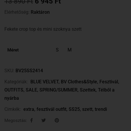
13 890
Ft
6 945
Ft
Elérhetőség:
Raktáron
Fekete crop top és mini szoknya szett
S
M
Méret
SKU:
BV25SS2414
Kategóriák:
BLUE VELVET
,
BV Clothes&Style
,
Fesztivál
,
OUTFITS
,
SALE
,
SPRING/SUMMER
,
Szettek
,
Télből a
nyárba
Cimkék:
extra
,
fesztivál outfit
,
SS25
,
szett
,
trendi
Megosztás: