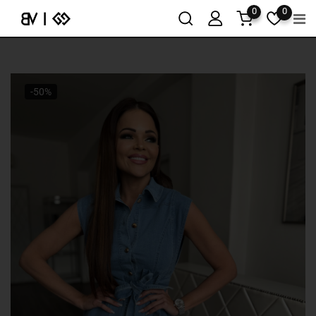
0
0
-50%