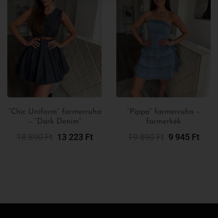
c Uniform” farmerruha
“Pippa” farmerruha –
– “Dark Denim”
farmerkék
Opciók
Opciók
Választása
Választása
8 890
Ft
13 223
Ft
19 890
Ft
9 945
Ft