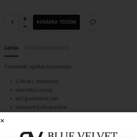
KOSÁRBA TESZEM
Leírás
További információk
Farmerkék, ujjatlan farmerruha:
S, M és L méretezés
elasztikus anyag
elől gombokkal zárt
aranyszínű díszgombok
karcsúsító varrások
galléros
ujjatlan