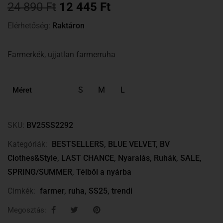
24 890
Ft
12 445
Ft
Elérhetőség:
Raktáron
Farmerkék, ujjatlan farmerruha
S
M
L
Méret
SKU:
BV25SS2292
Kategóriák:
BESTSELLERS
,
BLUE VELVET
,
BV
Clothes&Style
,
LAST CHANCE
,
Nyaralás
,
Ruhák
,
SALE
,
SPRING/SUMMER
,
Télből a nyárba
Cimkék:
farmer
,
ruha
,
SS25
,
trendi
Megosztás: