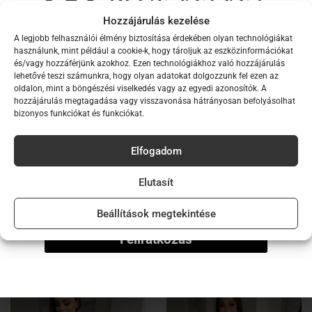
övbújtatók
Hozzájárulás kezelése
anyagával megegyező megkötő a ruha része
A legjobb felhasználói élmény biztosítása érdekében olyan technológiákat
Iratkozz fel hírlevelünkre,
két rejtett oldalzseb
használunk, mint például a cookie-k, hogy tároljuk az eszközinformációkat
és/vagy hozzáférjünk azokhoz. Ezen technológiákhoz való hozzájárulás
fodros szoknyarész
hogy elsők között értesülj új
lehetővé teszi számunkra, hogy olyan adatokat dolgozzunk fel ezen az
normál hossz
oldalon, mint a böngészési viselkedés vagy az egyedi azonosítók. A
kollekcióinkról!
hozzájárulás megtagadása vagy visszavonása hátrányosan befolyásolhat
alacsony hőfokon mosható
bizonyos funkciókat és funkciókat.
Email
normál illeszkedés
Elfogadom
A modell által viselt méret: S
Név
Elutasít
A modell méretei: 173 cm magas, 60 kg
Beállítások megtekintése
Feliratkozás
Ezek a termékek is tetszhetnek…
-30%
-50%