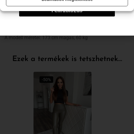
alacsony hőfokon mosható
Feliratkozás
kis méretezés!
A modell által viselt méret: M
A modell méretei: 173 cm magas, 60 kg
Ezek a termékek is tetszhetnek…
-50%