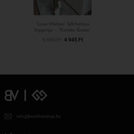
“Luxe Motion” bőrhatású
leggings – “Kombu Green”
Opciók
Választása
9 890
Ft
4 945
Ft
info@bvonlineshop.hu