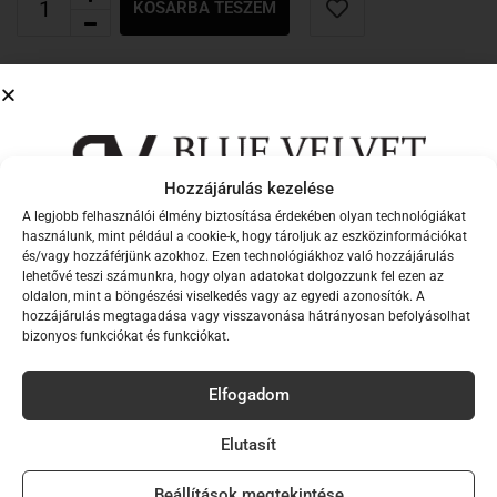
KOSÁRBA TESZEM
Leírás
További információk
Krémszínű, anyagában mintás, bőrhatású leggings:
Hozzájárulás kezelése
A legjobb felhasználói élmény biztosítása érdekében olyan technológiákat
S, M és L méretezés
Iratkozz fel hírlevelünkre,
használunk, mint például a cookie-k, hogy tároljuk az eszközinformációkat
elasztikus anyag
és/vagy hozzáférjünk azokhoz. Ezen technológiákhoz való hozzájárulás
hogy elsők között értesülj új
lehetővé teszi számunkra, hogy olyan adatokat dolgozzunk fel ezen az
anyagában mintás
oldalon, mint a böngészési viselkedés vagy az egyedi azonosítók. A
kollekcióinkról!
bőrhatású anyag
hozzájárulás megtagadása vagy visszavonása hátrányosan befolyásolhat
bizonyos funkciókat és funkciókat.
Email
bélelt
magasított derék
Elfogadom
vastag derékpánt
Név
hosszú szárú
Elutasít
alakkövető
Beállítások megtekintése