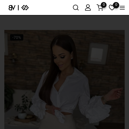
0
0
-70%