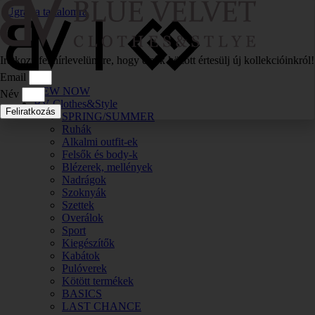
Ugrás a tartalomra
Iratkozz fel hírlevelünkre, hogy elsők között értesülj új kollekcióinkról!
Email
NEW NOW
Név
BV Clothes&Style
Feliratkozás
SPRING/SUMMER
Ruhák
Alkalmi outfit-ek
Felsők és body-k
Blézerek, mellények
Nadrágok
Szoknyák
Szettek
Overálok
Sport
Kiegészítők
Kabátok
Pulóverek
Kötött termékek
BASICS
LAST CHANCE