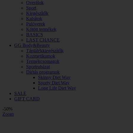
Overálok
Sport
Kiegészítők
Kabátok
Pulóverek
Kötött termékek
BASICS
LAST CHANCE
GG Body&Beauty
Táplálékkiegészítők
Kozmetikumok
Termékcsomagok
Sportruházat
Diétás programok
Skinny Diet Way
Sporty Diet Way
Long Life Diet Way
SALE
GIFT CARD
-50%
Zoom