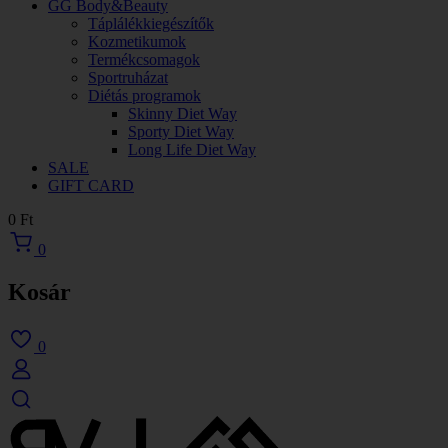
GG Body&Beauty
Táplálékkiegészítők
Kozmetikumok
Termékcsomagok
Sportruházat
Diétás programok
Skinny Diet Way
Sporty Diet Way
Long Life Diet Way
SALE
GIFT CARD
0
Ft
0
Kosár
0