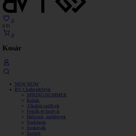
0
0
Ft
0
Kosár
NEW NOW
BV Clothes&Style
SPRING/SUMMER
Ruhák
Alkalmi outfit-ek
Felsők és body-k
Blézerek, mellények
Nadrágok
Szoknyák
Szettek