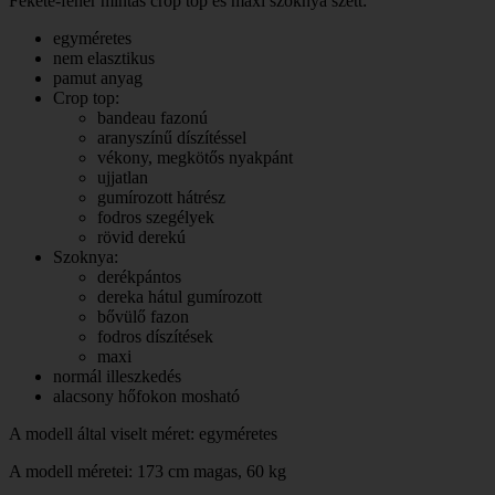
Fekete-fehér mintás crop top és maxi szoknya szett:
egyméretes
nem elasztikus
pamut anyag
Crop top:
bandeau fazonú
aranyszínű díszítéssel
vékony, megkötős nyakpánt
ujjatlan
gumírozott hátrész
fodros szegélyek
rövid derekú
Szoknya:
derékpántos
dereka hátul gumírozott
bővülő fazon
fodros díszítések
maxi
normál illeszkedés
alacsony hőfokon mosható
A modell által viselt méret: egyméretes
A modell méretei: 173 cm magas, 60 kg