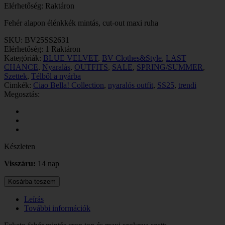
Elérhetőség:
Raktáron
Fehér alapon élénkkék mintás, cut-out maxi ruha
SKU:
BV25SS2631
Elérhetőség:
1 Raktáron
Kategóriák:
BLUE VELVET
,
BV Clothes&Style
,
LAST
CHANCE
,
Nyaralás
,
OUTFITS
,
SALE
,
SPRING/SUMMER
,
Szettek
,
Télből a nyárba
Cimkék:
Ciao Bella! Collection
,
nyaralós outfit
,
SS25
,
trendi
Megosztás:
Készleten
Visszáru:
14 nap
Kosárba teszem
Leírás
További információk