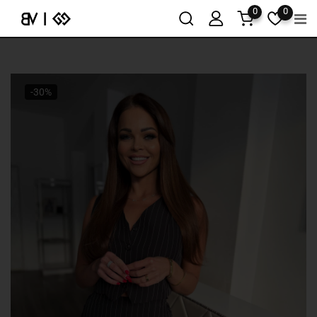
0
0
-30%