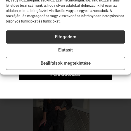
és/vagy hozzáférjünk azokhoz. Ezen technológiákhoz való hozzájárulás
hogy elsők között értesülj új
lehetővé teszi számunkra, hogy olyan adatokat dolgozzunk fel ezen az
normál illeszkedés
oldalon, mint a böngészési viselkedés vagy az egyedi azonosítók. A
kollekcióinkról!
hozzájárulás megtagadása vagy visszavonása hátrányosan befolyásolhat
A modell által viselt méret: egyméretes
bizonyos funkciókat és funkciókat.
Email
A modell méretei: 173 cm magas, 60 kg
Elfogadom
Név
Elutasít
Ezek a termékek is tetszhetnek…
Beállítások megtekintése
Feliratkozás
-30%