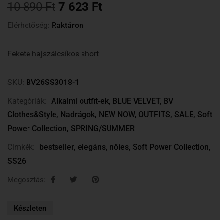
10 890
Ft
7 623
Ft
Elérhetőség:
Raktáron
Fekete hajszálcsíkos short
SKU:
BV26SS3018-1
Kategóriák:
Alkalmi outfit-ek
,
BLUE VELVET
,
BV
Clothes&Style
,
Nadrágok
,
NEW NOW
,
OUTFITS
,
SALE
,
Soft
Power Collection
,
SPRING/SUMMER
Cimkék:
bestseller
,
elegáns
,
nőies
,
Soft Power Collection
,
SS26
Megosztás:
Készleten