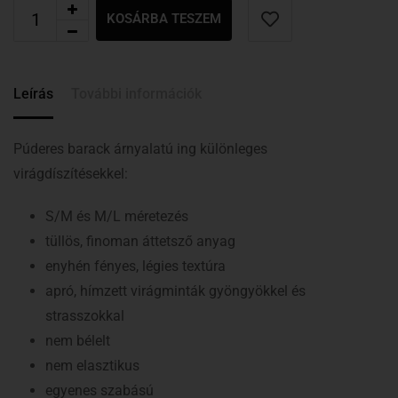
KOSÁRBA TESZEM
Leírás
További információk
Púderes barack árnyalatú ing különleges
virágdíszítésekkel:
S/M és M/L méretezés
tüllös, finoman áttetsző anyag
enyhén fényes, légies textúra
apró, hímzett virágminták gyöngyökkel és
strasszokkal
nem bélelt
nem elasztikus
egyenes szabású