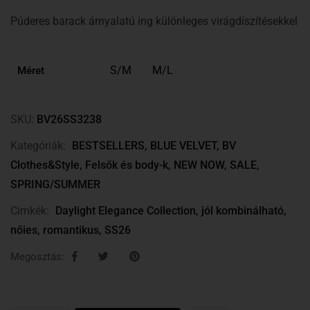
Púderes barack árnyalatú ing különleges virágdíszítésekkel
S/M
M/L
Méret
SKU:
BV26SS3238
Kategóriák:
BESTSELLERS
,
BLUE VELVET
,
BV
Clothes&Style
,
Felsők és body-k
,
NEW NOW
,
SALE
,
SPRING/SUMMER
Cimkék:
Daylight Elegance Collection
,
jól kombinálható
,
nőies
,
romantikus
,
SS26
Megosztás: