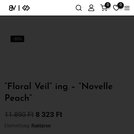
0
0
-30%
“Floral Veil” ing – “Novelle
Peach”
11 890
Ft
8 323
Ft
Elérhetőség:
Raktáron