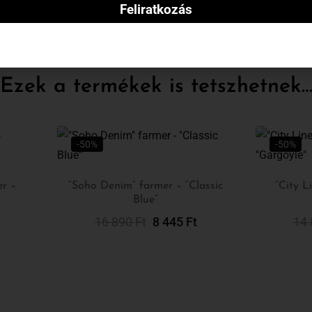
Feliratkozás
Ezek a termékek is tetszhetnek
-50%
-50%
er –
“Soho Denim” farmer – “Classic
“City L
Blue”
sa
Opciók Választása
16 890
Ft
8 445
Ft
14