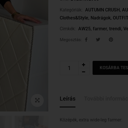
Kategóriák:
AUTUMN CRUSH
,
AU
Clothes&Style
,
Nadrágok
,
OUTFI
Cimkék:
AW25
,
farmer
,
trendi
,
Ve
Megosztás:
KOSÁRBA TE
Leírás
További informác
Középék, extra wide-leg farmer: