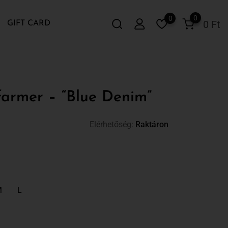
0
0
0
Ft
GIFT CARD
farmer – “Blue Denim”
Elérhetőség:
Raktáron
M
L