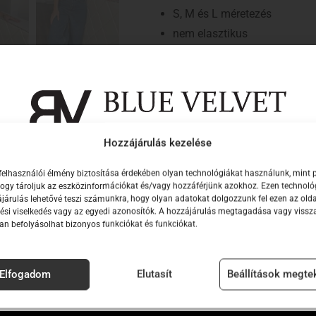
S, M és L méretezés
nem elasztikus
strapabíró farmer anyag
extra wide-leg
magasított derékrész
derékpántos
övbújtatók
Hozzájárulás kezelése
az öv nem a nadrág része
Iratkozz fel hírlevelünkre, hogy elsők közöt
ötzsebes kialakítás
felhasználói élmény biztosítása érdekében olyan technológiákat használunk, mint 
értesülj új kollekcióinkról!
 hogy tároljuk az eszközinformációkat és/vagy hozzáférjünk azokhoz. Ezen technol
hátsó két zseb fekete, bőrha
járulás lehetővé teszi számunkra, hogy olyan adatokat dolgozzunk fel ezen az olda
l
hosszú szárú
ési viselkedés vagy az egyedi azonosítók. A hozzájárulás megtagadása vagy viss
n befolyásolhat bizonyos funkciókat és funkciókat.
alacsony hőfokon mosható
normál illeszkedés
Elfogadom
Elutasít
Beállítások megte
A modell által viselt méret: S
A modell méretei: 173 cm magas,