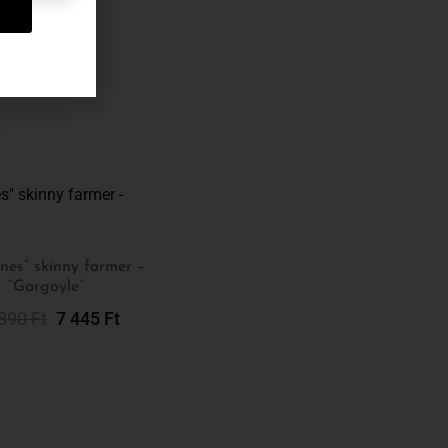
…
ines” skinny farmer –
“Gargoyle”
Opciók Választása
 890
Ft
7 445
Ft