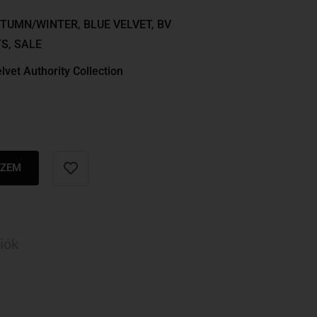
TUMN/WINTER
,
BLUE VELVET
,
BV
TS
,
SALE
lvet Authority Collection
SZEM
iók