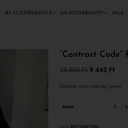
BV CLOTHES&STYLE
GG BODY&BEAUTY
SALE
“Contrast Code” 
18 890
Ft
9 445
Ft
Középék, extra wide-leg farmer
S
Méret
SKU:
BV25AW2966