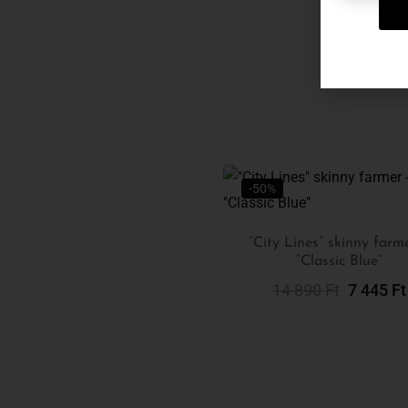
-50%
“City Lines” skinny farm
“Classic Blue”
Opciók Választá
14 890
Ft
7 445
Ft