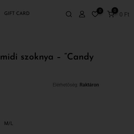
0
0
0
Ft
GIFT CARD
midi szoknya – “Candy
Elérhetőség:
Raktáron
M/L