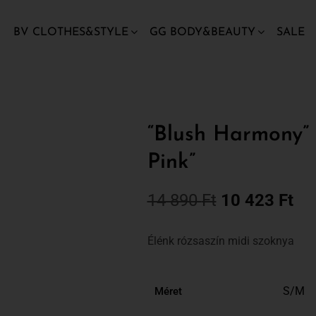
BV CLOTHES&STYLE
GG BODY&BEAUTY
SALE
“Blush Harmony” 
Pink”
14 890
Ft
10 423
Ft
Élénk rózsaszín midi szoknya
S/M
Méret