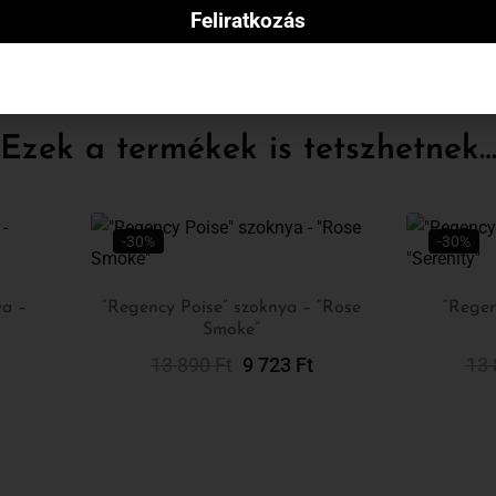
A modell méretei: 173 cm magas,
Feliratkozás
Ezek a termékek is tetszhetnek
-30%
-30%
ya –
“Regency Poise” szoknya – “Rose
“Regen
Smoke”
m
Opciók Választása
13 890
Ft
9 723
Ft
13