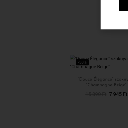
-50%
“Douce Élégance” szokn
“Champagne Beige”
Kosárba Tesze
15 890
Ft
7 945
Ft