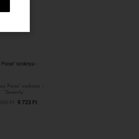
 60 kg
…
cy Poise” szoknya –
“Serenity”
Opciók Választása
 890
Ft
9 723
Ft