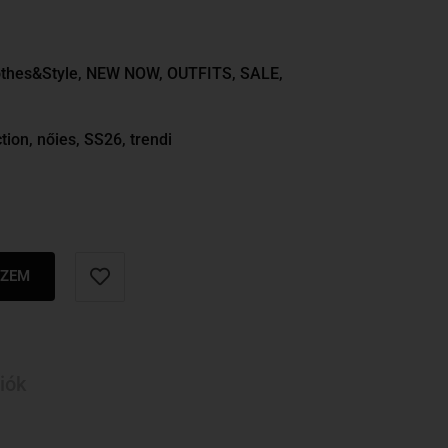
thes&Style
,
NEW NOW
,
OUTFITS
,
SALE
,
tion
,
nőies
,
SS26
,
trendi
SZEM
iók