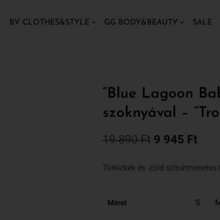
BV CLOTHES&STYLE
GG BODY&BEAUTY
SALE
“Blue Lagoon Bab
szoknyával – “Tr
19 890
Ft
9 945
Ft
Türkizkék és -zöld színátmenetes
S
Méret