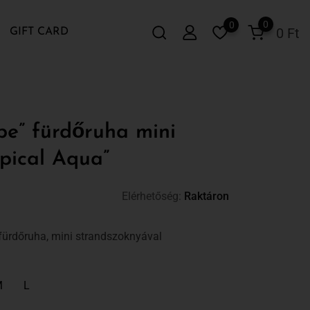
0
0
0
Ft
GIFT CARD
e” fürdőruha mini
opical Aqua”
Elérhetőség:
Raktáron
 fürdőruha, mini strandszoknyával
M
L