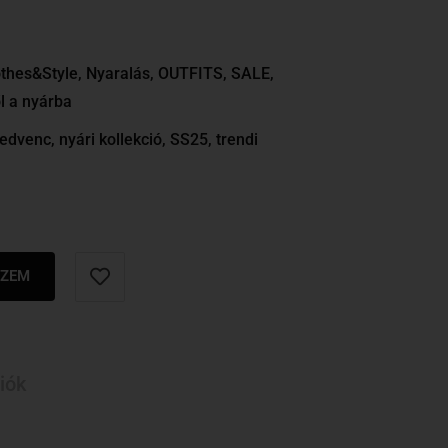
thes&Style
,
Nyaralás
,
OUTFITS
,
SALE
,
l a nyárba
kedvenc
,
nyári kollekció
,
SS25
,
trendi
SZEM
iók