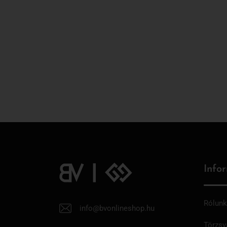
Info
Rólunk
info@bvonlineshop.hu
Törzsv