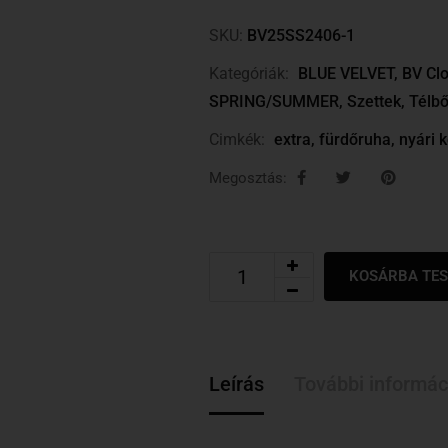
SKU:
BV25SS2406-1
Kategóriák:
BLUE VELVET
,
BV Clo
SPRING/SUMMER
,
Szettek
,
Télbő
Cimkék:
extra
,
fürdőruha
,
nyári 
Megosztás:
KOSÁRBA TE
Leírás
További informác