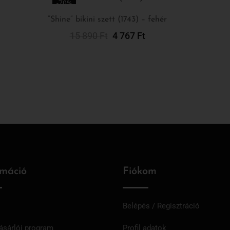
-70%
“Shine” bikini szett (1743) – fehér
15 890
Ft
4 767
Ft
Opciók Választása
rmáció
Fiókom
Belépés / Regisztráció
ásárlói program
Profil adatok