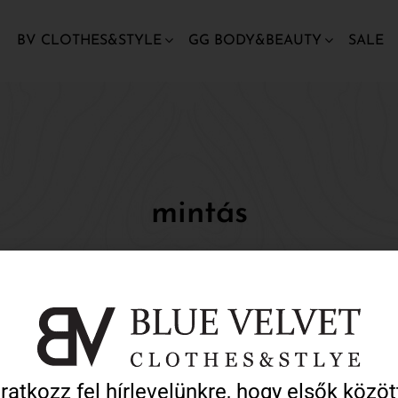
BV CLOTHES&STYLE
GG BODY&BEAUTY
SALE
mintás
Home
Termékek
mintás
Iratkozz fel hírlevelünkre, hogy elsők közöt