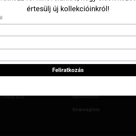
értesülj új kollekcióinkról!
l
rmáció
Fiókom
Belépés / Regisztráció
Feliratkozás
ásárlói program
Profil adatok
lat
Kosár
 Policy (EU)
Rendeléseim
Kívánságlista