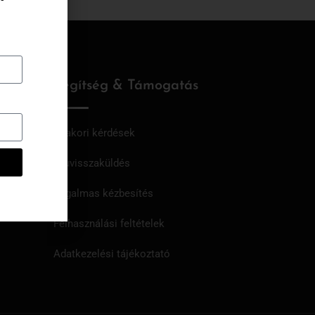
Segítség & Támogatás
Gyakori kérdések
Áruvisszaküldés
Rugalmas kézbesítés
Felhasználási feltételek
Adatkezelési tájékoztató