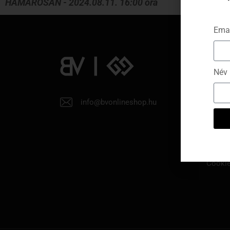
HAMAROSAN - 2024.08.11. 16:00 óra
Emai
Info
Név
Rólunk
info@bvonlineshop.hu
Törzsv
Kapcso
Cookie