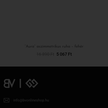
“Aura” aszimmetrikus ruha – fehér
16 890
Ft
5 067
Ft
Opciók Választása
info@bvonlineshop.hu