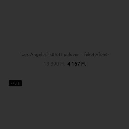
“Los Angeles” kötött pulóver – fekete/fehér
13 890
Ft
4 167
Ft
Kosárba Teszem
-70%