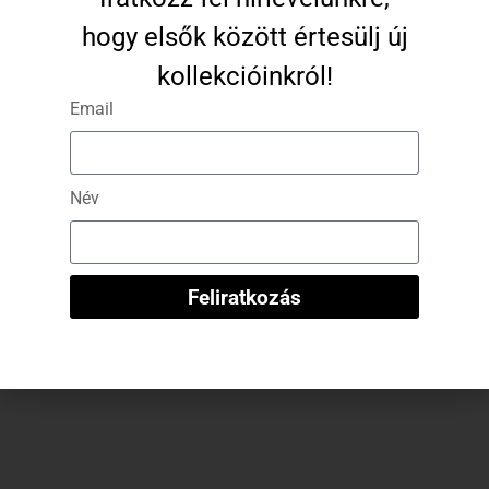
Opciók Választása
hogy elsők között értesülj új
kollekcióinkról!
-70%
Email
Név
Feliratkozás