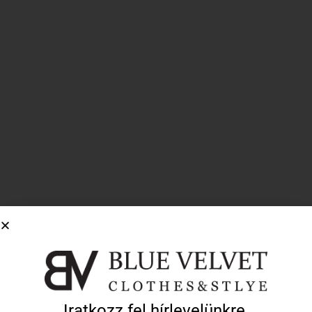
“Lainey” nyakpántos felső – fehér
Iratkozz fel hírlevelünkre,
8 890
Ft
2 667
Ft