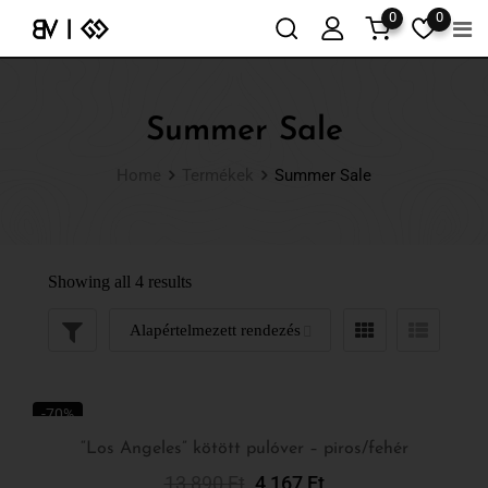
0
0
Summer Sale
Home
Termékek
Summer Sale
Showing all 4 results
-70%
“Los Angeles” kötött pulóver – piros/fehér
13 890
Ft
4 167
Ft