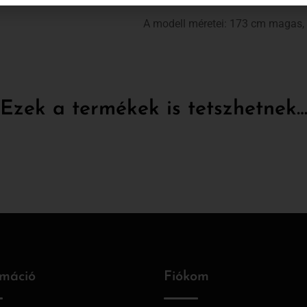
A modell méretei: 173 cm magas,
Ezek a termékek is tetszhetnek
rmáció
Fiókom