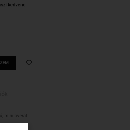
aszi kedvenc
SZEM
iók
, mini overál: