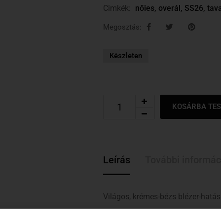
Cimkék:
nőies
,
overál
,
SS26
,
tav
Megosztás:
Készleten
KOSÁRBA TE
Leírás
További informác
Világos, krémes-bézs blézer-hatású
egyméretes