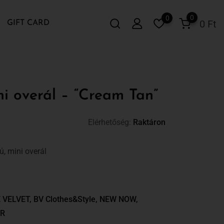
0
0
0
Ft
GIFT CARD
ni overál – “Cream Tan”
Elérhetőség:
Raktáron
ú, mini overál
 VELVET
,
BV Clothes&Style
,
NEW NOW
,
R