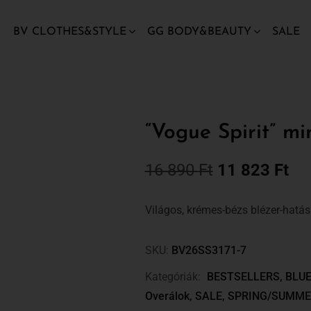
BV CLOTHES&STYLE
GG BODY&BEAUTY
SALE
“Vogue Spirit” mi
16 890
Ft
11 823
Ft
Világos, krémes-bézs blézer-hatás
SKU:
BV26SS3171-7
Kategóriák:
BESTSELLERS
,
BLUE
Overálok
,
SALE
,
SPRING/SUMME