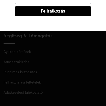
Rendeléseim
Feliratkozás
Kívánságlista
Segítség & Támogatás
Gyakori kérdések
Áruvisszaküldés
Rugalmas kézbesítés
Felhasználási feltételek
Adatkezelési tájékoztató