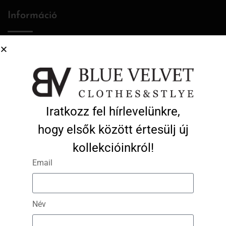
Információ
Rólunk
Törzsvásárlói program
Kapcsolat
Iratkozz fel hírlevelünkre,
Cookie Policy (EU)
hogy elsők között értesülj új
kollekcióinkról!
Fiókom
Email
Belépés / Regisztráció
Név
Profil adatok
Kosár