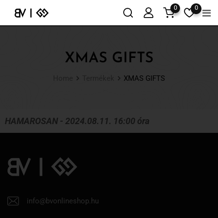
0
0
XMAS GIFTS
Home
Termékek
XMAS GIFTS
HAMAROSAN - 2024.08.11. 16:00 óra
info@bvonlineshop.hu