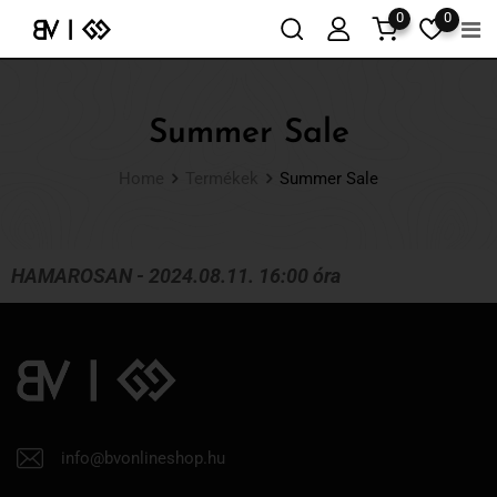
0
0
Summer Sale
Home
Termékek
Summer Sale
HAMAROSAN - 2024.08.11. 16:00 óra
info@bvonlineshop.hu