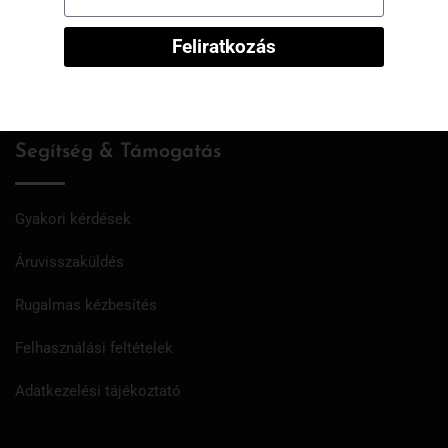
Rendeléseim
Feliratkozás
Kívánságlista
Segítség & Támogatás
Gyakori kérdések
Áruvisszaküldés
Rugalmas kézbesítés
Felhasználási feltételek
Adatkezelési tájékoztató