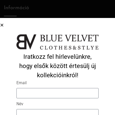
Információ
Rólunk
Törzsvásárlói program
Kapcsolat
Iratkozz fel hírlevelünkre,
Cookie Policy (EU)
hogy elsők között értesülj új
kollekcióinkról!
Fiókom
Email
Belépés / Regisztráció
Név
Profil adatok
Kosár